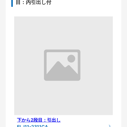
目：内引出し付
下から2段目：引出し
FLJ11-2311CA