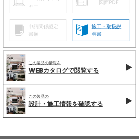
図面PDF
ャー
申請関係認定
施工・取扱説
書類
明書
この製品の情報を
WEBカタログで
閲覧する
この製品の
設計・施工情報を
確認する