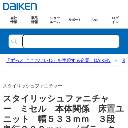
会社
製品
ショー
ログ
SNS
サポート
情報
情報
ルーム
イン
「ずっと ここちいいね」を実現する企業 DAIKEN
建
スタイリッシュファニチャー
スタイリッシュファニチャ
ー ミセル 本体関係 床置ユ
ニット 幅５３３ｍｍ ３段