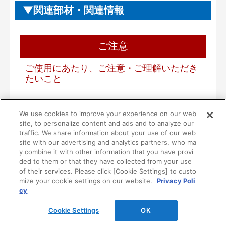
関連部材・関連情報
ご注意
ご使用にあたり、ご注意・ご理解いただき
たいこと
■本製品は一般住宅用として設計されています。
We use cookies to improve your experience on our web
病院等の不特定多数の方が使用される場所には使
site, to personalize content and ads and to analyze our
用しないでください。
traffic. We share information about your use of our web
■一般家庭用品を収納する製品です。ただし、次の
site with our advertising and analytics partners, who ma
y combine it with other information that you have provi
ような危険な物は収納しないでください。
ded to them or that they have collected from your use
１）油やシンナーなどの可燃物や薬品
of their services. Please click [Cookie Settings] to custo
２）耐荷重以下のものであっても、鉄アレイ等の
mize your cookie settings on our website.
Privacy Poli
過度に重い物
cy
３）その他危険物
Cookie Settings
OK
■扉に強い衝撃を与えないでください。衝撃で壊れ