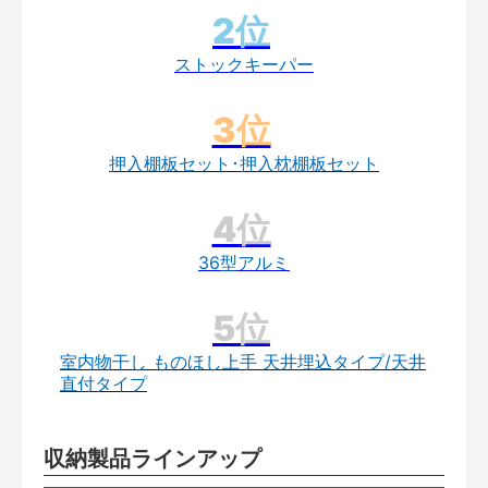
ストックキーパー
押入棚板セット･押入枕棚板セット
36型アルミ
室内物干し ものほし上手 天井埋込タイプ/天井
直付タイプ
収納製品ラインアップ