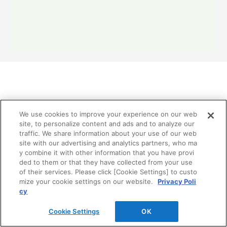
リフォーム分野業務提携関連
We use cookies to improve your experience on our web
site, to personalize content and ads and to analyze our
traffic. We share information about your use of our web
TOTO、DAIKEN、YKK APの3社はお客様の暮らしの価
site with our advertising and analytics partners, who ma
値向上を目指して、リモデル分野で2002年から業務提携
y combine it with other information that you have provi
しています。
ded to them or that they have collected from your use
of their services. Please click [Cookie Settings] to custo
mize your cookie settings on our website.
Privacy Poli
cy
Cookie Settings
OK