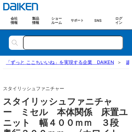
会社
製品
ショー
ログ
SNS
サポート
情報
情報
ルーム
イン
「ずっと ここちいいね」を実現する企業 DAIKEN
建
スタイリッシュファニチャー
スタイリッシュファニチャ
ー ミセル 本体関係 床置ユ
ニット 幅４００ｍｍ ３段