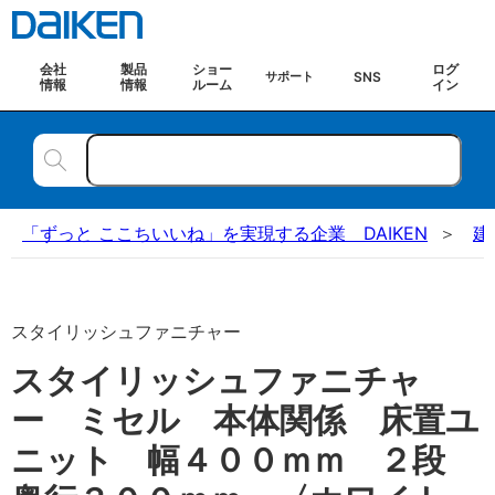
会社
製品
ショー
ログ
SNS
サポート
情報
情報
ルーム
イン
「ずっと ここちいいね」を実現する企業 DAIKEN
建
スタイリッシュファニチャー
スタイリッシュファニチャ
ー ミセル 本体関係 床置ユ
ニット 幅４００ｍｍ ２段