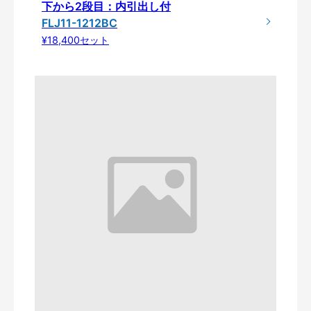
下から2段目：内引出し付
FLJ11-1212BC
¥18,400セット