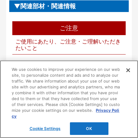
関連部材・関連情報
ご注意
ご使用にあたり、ご注意・ご理解いただき
たいこと
■本製品は一般住宅用として設計されています。
We use cookies to improve your experience on our web
病院等の不特定多数の方が使用される場所には使
site, to personalize content and ads and to analyze our
用しないでください。
traffic. We share information about your use of our web
■一般家庭用品を収納する製品です。ただし、次の
site with our advertising and analytics partners, who ma
y combine it with other information that you have provi
ような危険な物は収納しないでください。
ded to them or that they have collected from your use
１）油やシンナーなどの可燃物や薬品
of their services. Please click [Cookie Settings] to custo
２）耐荷重以下のものであっても、鉄アレイ等の
mize your cookie settings on our website.
Privacy Poli
過度に重い物
cy
３）その他危険物
Cookie Settings
OK
■扉に強い衝撃を与えないでください。衝撃で壊れ