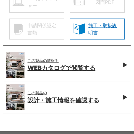
図面PDF
ャー
申請関係認定
施工・取扱説
書類
明書
この製品の情報を
WEBカタログで
閲覧する
この製品の
設計・施工情報を
確認する