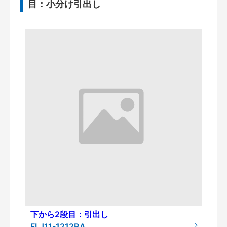
目：小分け引出し
下から2段目：引出し
FLJ11-1212BA