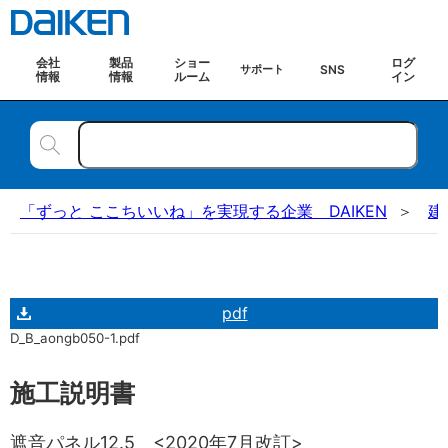
会社
製品
ショー
ログ
SNS
サポート
情報
情報
ルーム
イン
「ずっと ここちいいね」を実現する企業 DAIKEN
建
pdf
D_B_aongb050-1.pdf
施工説明書
遮音パネル12.5 <2020年7月改訂>