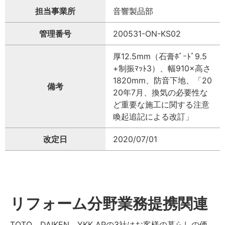
担当事業所
音響製品部
管理番号
200531-ON-KS02
厚12.5mm（石膏ﾎﾞｰﾄﾞ9.5
+制振ﾏｯﾄ3）、幅910×高さ
1820mm、防音下地、「20
備考
20年7月、換気の必要性な
ど重要な施工に関する注意
喚起追記による改訂」
改定日
2020/07/01
リフォーム分野業務提携関連
TOTO、DAIKEN、YKK APの3社はお客様の暮らしの価