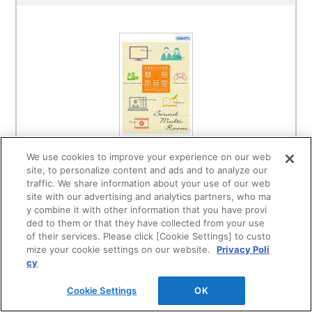
We use cookies to improve your experience on our web
site, to personalize content and ads and to analyze our
カタログを見る
traffic. We share information about your use of our web
site with our advertising and analytics partners, who ma
カタログ概要
y combine it with other information that you have provi
ded to them or that they have collected from your use
of their services. Please click [Cookie Settings] to custo
mize your cookie settings on our website.
Privacy Poli
cy
みんなのMY防音室
Cookie Settings
OK