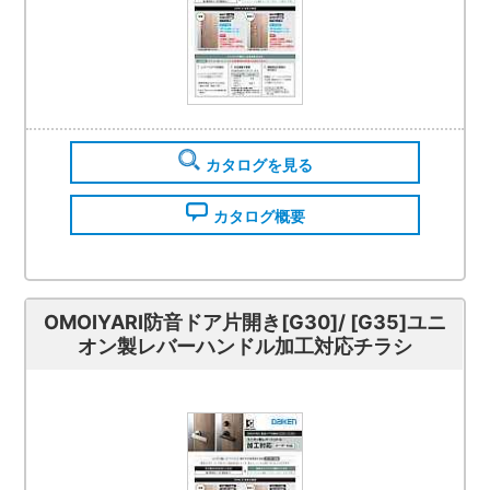
カタログを見る
カタログ概要
OMOIYARI防音ドア片開き[G30]/ [G35]ユニ
オン製レバーハンドル加工対応チラシ