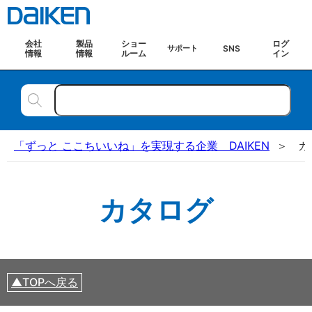
会社
製品
ショー
ログ
SNS
サポート
情報
情報
ルーム
イン
「ずっと ここちいいね」を実現する企業 DAIKEN
カ
カタログ
TOPへ戻る