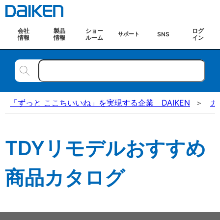
会社
製品
ショー
ログ
SNS
サポート
情報
情報
ルーム
イン
「ずっと ここちいいね」を実現する企業 DAIKEN
カ
TDYリモデルおすすめ
商品カタログ