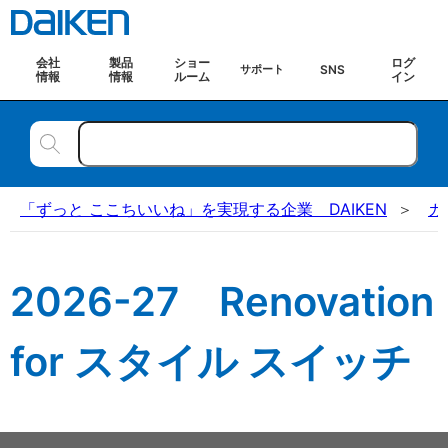
会社
製品
ショー
ログ
SNS
サポート
情報
情報
ルーム
イン
「ずっと ここちいいね」を実現する企業 DAIKEN
カ
2026-27 Renovation
for スタイル スイッチ