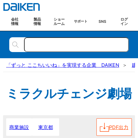
会社
製品
ショー
ログ
SNS
サポート
情報
情報
ルーム
イン
「ずっと ここちいいね」を実現する企業 DAIKEN
建
ミラクルチェンジ劇場
東京都
PDF出力
商業施設