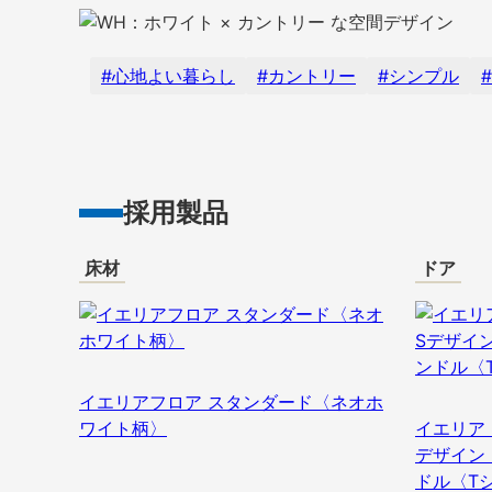
心地よい暮らし
カントリー
シンプル
採用製品
床材
ドア
イエリアフロア スタンダード〈ネオホ
ワイト柄〉
イエリア 
デザイン
ドル〈T