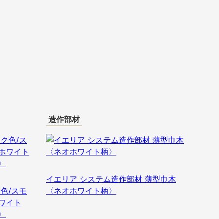
造作部材
イエリア システム造作部材 薄型巾木
色/スモ
〈ネオホワイト柄〉
ワイト
〉