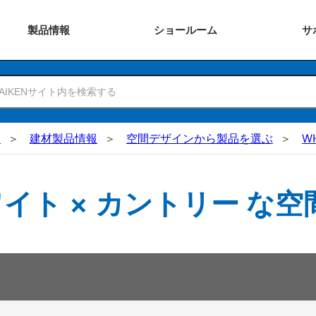
製品
情報
ショー
ルーム
サ
N
建材製品情報
空間デザインから製品を選ぶ
W
イト × カントリー な