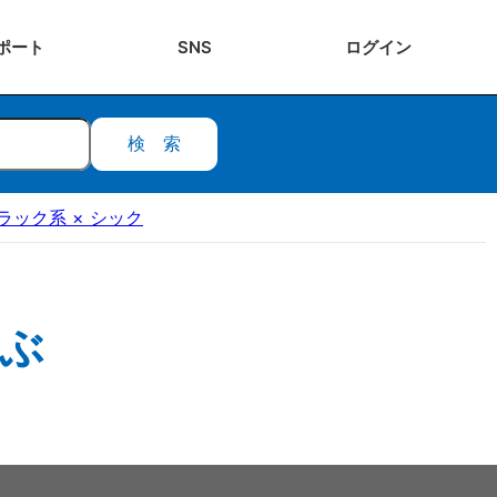
ポート
SNS
ログ
イン
検索
ラック系 × シック
ぶ