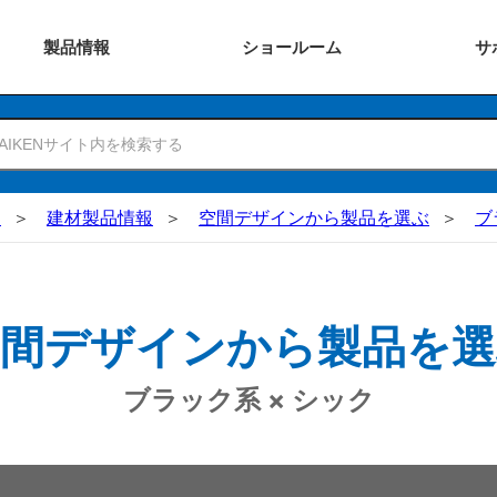
製品
情報
ショー
ルーム
サ
N
建材製品情報
空間デザインから製品を選ぶ
ブ
空間デザインから製品を選
ブラック系 × シック