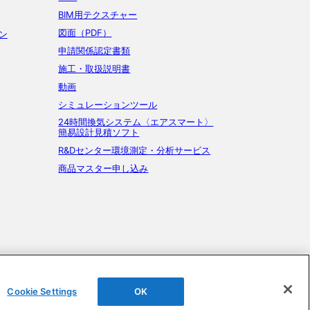
BIM用テクスチャー
図面（PDF）
ン
申請関係認定書類
施工・取扱説明書
動画
シミュレーションツール
24時間換気システム〈エアスマート〉
簡易設計見積ソフト
R&Dセンター環境測定・分析サービス
商品マスター申し込み
Cookie Settings
OK
©DAIKEN Corporation All Rights Reserved.