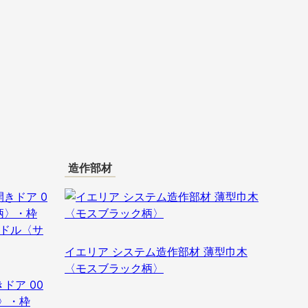
造作部材
イエリア システム造作部材 薄型巾木
〈モスブラック柄〉
ドア 00
〉・枠