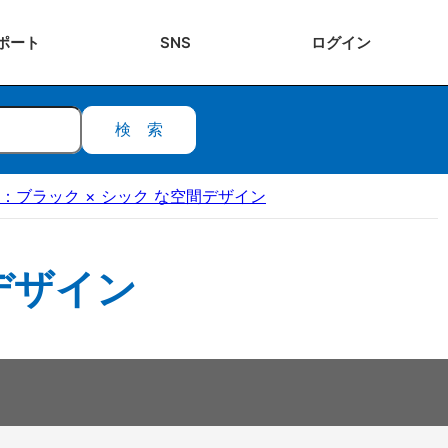
ポート
SNS
ログ
イン
検索
B：ブラック × シック な空間デザイン
デザイン