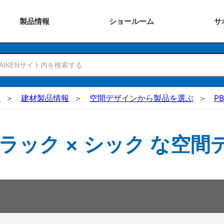
製品
情報
ショー
ルーム
サ
N
建材製品情報
空間デザインから製品を選ぶ
P
ブラック × シック な空間