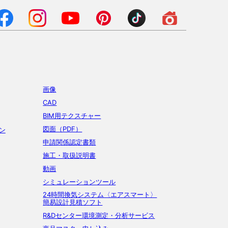
画像
CAD
BIM用テクスチャー
図面（PDF）
ン
申請関係認定書類
施工・取扱説明書
動画
シミュレーションツール
24時間換気システム〈エアスマート〉
簡易設計見積ソフト
R&Dセンター環境測定・分析サービス