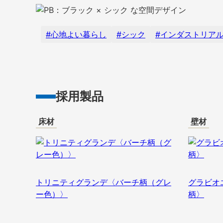
心地よい暮らし
シック
インダストリア
採用製品
床材
壁材
トリニティグランデ〈バーチ柄（グレ
グラビオ
ー色）〉
柄〉