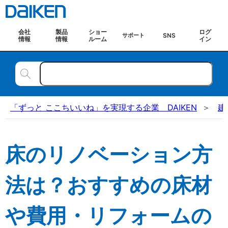
会社
製品
ショー
ログ
SNS
サポート
情報
情報
ルーム
イン
「ずっと ここちいいね」を実現する企業 DAIKEN
建
床のリノベーション方
法は？おすすめの床材
や費用・リフォームの