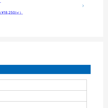
〉
¥18,250/㎡）