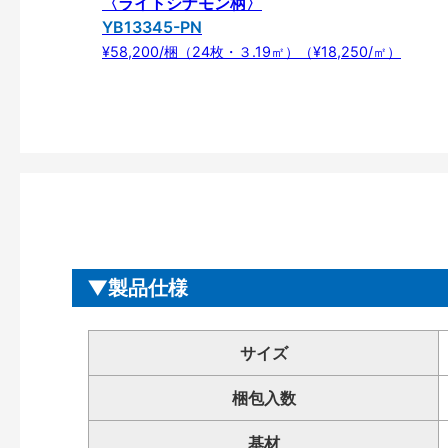
〈ライトシナモン柄〉
YB13345-PN
¥58,200/梱（24枚・３.19㎡）（¥18,250/㎡）
製品仕様
サイズ
梱包入数
基材