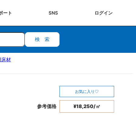
ポート
SNS
ログ
イン
検索
用床材
お気に入り
参考価格
¥18,250/㎡