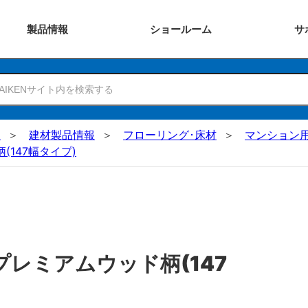
製品
情報
ショー
ルーム
サ
N
建材製品情報
フローリング･床材
マンション
(147幅タイプ)
プレミアムウッド柄(147