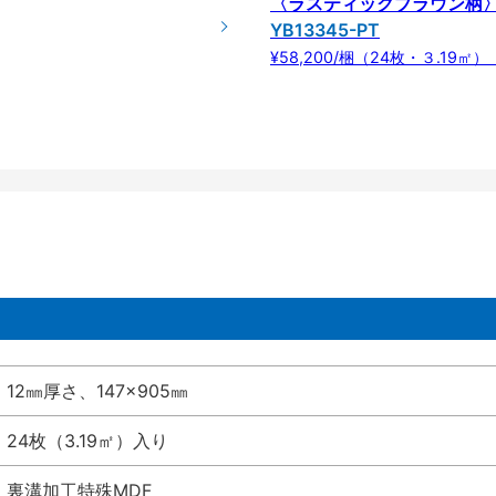
〈ラスティックブラウン柄
YB13345-PT
¥58,200/梱（24枚・３.19㎡）（
12㎜厚さ、147×905㎜
24枚（3.19㎡）入り
裏溝加工特殊MDF