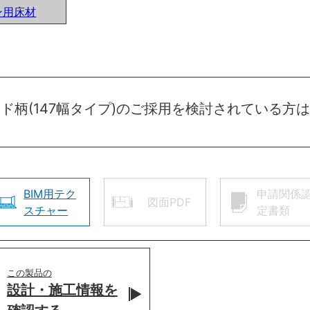
ン用床材
ッド柄(147幅タイプ)のご採用を検討されている
BIM用テク
申請関係
図面PDF
スチャー
定書類
この製品の
設計・施工情報を