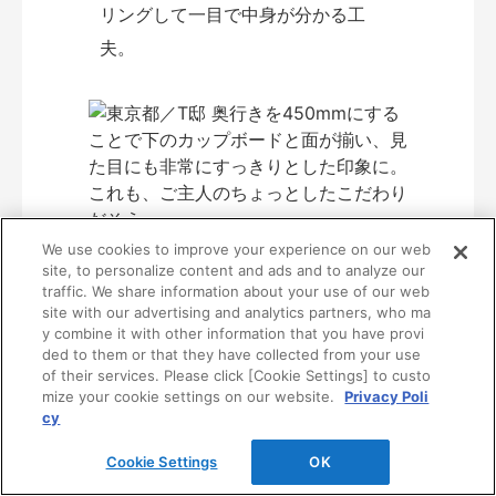
リングして一目で中身が分かる工
夫。
奥行きを450mmにすることで下のカ
We use cookies to improve your experience on our web
ップボードと面が揃い、見た目にも
site, to personalize content and ads and to analyze our
traffic. We share information about your use of our web
非常にすっきりとした印象に。
site with our advertising and analytics partners, who ma
これも、ご主人のちょっとしたこだ
y combine it with other information that you have provi
わりだそう。
ded to them or that they have collected from your use
of their services. Please click [Cookie Settings] to custo
mize your cookie settings on our website.
Privacy Poli
cy
Cookie Settings
OK
2020年4月に完成したばかりのTさん宅。実はこ