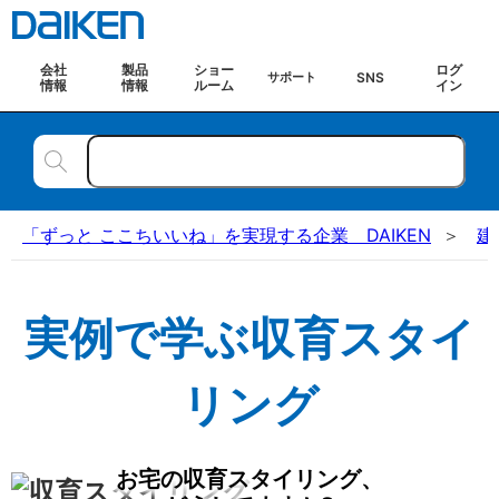
会社
製品
ショー
ログ
SNS
サポート
情報
情報
ルーム
イン
「ずっと ここちいいね」を実現する企業 DAIKEN
建
実例で学ぶ収育スタイ
リング
お宅の収育スタイリング、