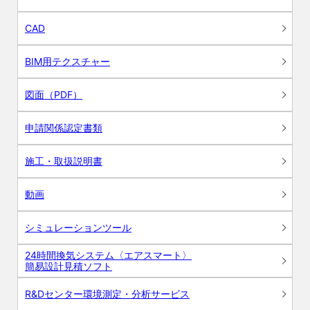
CAD
BIM用テクスチャー
図面（PDF）
申請関係認定書類
施工・取扱説明書
動画
シミュレーションツール
24時間換気システム〈エアスマート〉
簡易設計見積ソフト
R&Dセンター環境測定・分析サービス