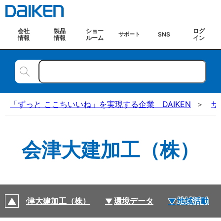
会社
製品
ショー
ログ
SNS
サポート
情報
情報
ルーム
イン
「ずっと ここちいいね」を実現する企業 DAIKEN
サ
会津大建加工（株）
会津大建加工（株）
環境データ
地域活動