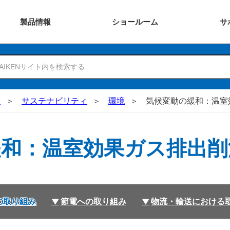
製品
情報
ショー
ルーム
サ
N
サステナビリティ
環境
気候変動の緩和：温室
緩和：温室効果ガス排出削
の取り組み
節電への取り組み
物流・輸送における