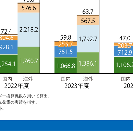
ギー換算係数を用いて算出。
光発電の実績を指す。
外。