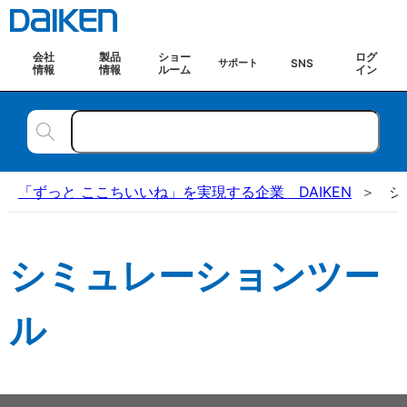
会社
製品
ショー
ログ
SNS
サポート
情報
情報
ルーム
イン
「ずっと ここちいいね」を実現する企業 DAIKEN
シ
シミュレーションツー
ル