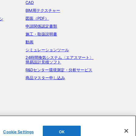
CAD
BIM用テクスチャー
図面（PDF）
ン
申請関係認定書類
施工・取扱説明書
動画
シミュレーションツール
24時間換気システム〈エアスマート〉
簡易設計見積ソフト
R&Dセンター環境測定・分析サービス
商品マスター申し込み
Cookie Settings
OK