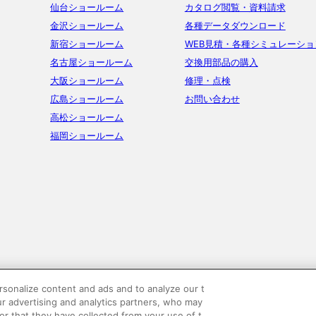
仙台ショールーム
カタログ閲覧・資料請求
金沢ショールーム
各種データダウンロード
新宿ショールーム
WEB見積・各種シミュレーショ
名古屋ショールーム
交換用部品の購入
大阪ショールーム
修理・点検
広島ショールーム
お問い合わせ
高松ショールーム
福岡ショールーム
sonalize content and ads and to analyze our t
ur advertising and analytics partners, who may
or that they have collected from your use of t
ーポリシー
SNSコミュニティガイドライン
サイトマップ