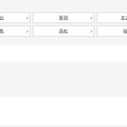
台
新宿
名
島
高松