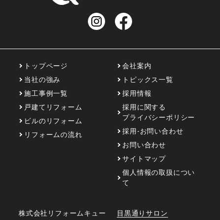
重厚感と和のおもてなし
トップページ
会社案内
ホテルステイのような毎日
当社の強み
トピックス一覧
施工事例一覧
採用情報
戸建てリフォーム
採用に関する
シンプルな空間に
床と壁の素材感でアクセン
プライバシーポリシー
トを
ビルのリフォーム
採用-お問い合わせ
リフォームの流れ
お問い合わせ
開放感のある浴室と
カスタマイズされたクロ
ゼット
サイトマップ
個人情報の取扱につい
専有面積200㎡のビンテージ
て
スタイリッシュな空間に
株式会社リフォームキュー
目黒通りサロン