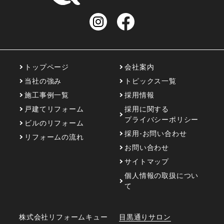
重厚感と和のおもてなし
トップページ
会社案内
ホテルステイのような毎日
当社の強み
トピックス一覧
施工事例一覧
採用情報
戸建てリフォーム
採用に関する
シンプルな空間に
床と壁の素材感でアクセン
プライバシーポリシー
トを
ビルのリフォーム
採用-お問い合わせ
リフォームの流れ
お問い合わせ
開放感のある浴室と
カスタマイズされたクロ
ゼット
サイトマップ
個人情報の取扱につい
専有面積200㎡のビンテージ
て
スタイリッシュな空間に
株式会社リフォームキュー
目黒通りサロン