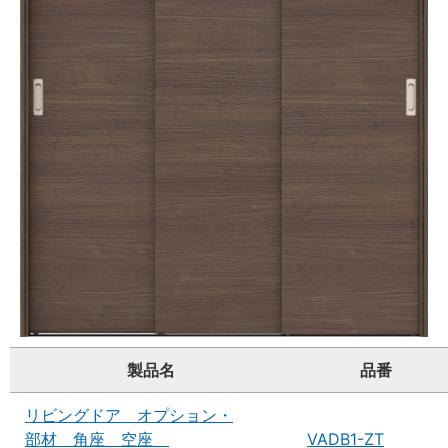
製品名
品番
リビングドア オプション・
部材 角座 空座
VADB1-ZT