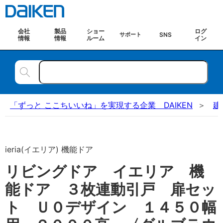
会社
製品
ショー
ログ
SNS
サポート
情報
情報
ルーム
イン
「ずっと ここちいいね」を実現する企業 DAIKEN
建
ieria(イエリア) 機能ドア
リビングドア イエリア 機
能ドア ３枚連動引戸 扉セッ
ト Ｕ０デザイン １４５０幅