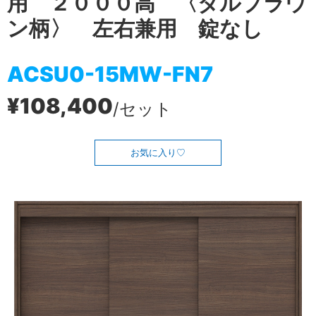
用 ２０００高 〈ダルブラウ
ン柄〉 左右兼用 錠なし
ACSU0-15MW-FN7
¥108,400
/セット
お気に入り