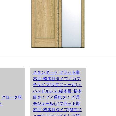
スタンダード フラット縦
木目･横木目タイプ／カマ
チタイプ(尺モジュール)／
ハンドルレス 縦木目･横木
ア) クローク収
目タイプ／通気タイプ(尺
ト
モジュール)／フラット縦
木目･横木目タイプ(Mモジ
ュール)／ハンドルレス縦