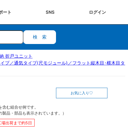
ポート
SNS
ログ
イン
検索
ク収納 折戸ユニット
イプ／通気タイプ(尺モジュール)／フラット縦木目･横木目タイ
お気に入り
を含む組合せ例です。
の製品・部品も表示されています。）
工場出荷まで約5日