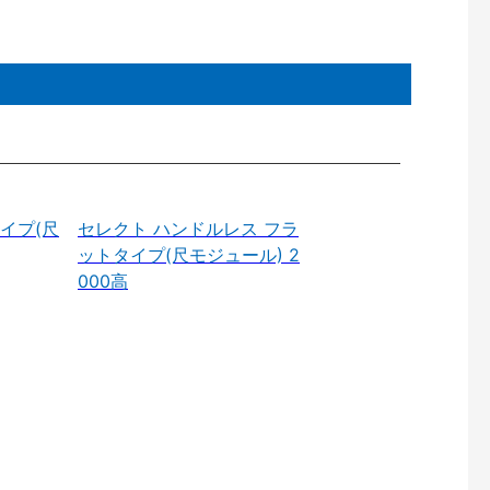
イプ(尺
セレクト ハンドルレス フラ
ットタイプ(尺モジュール) 2
000高