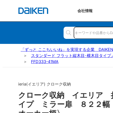
会社
情報
「ずっと ここちいいね」を実現する企業 DAIKE
スタンダード フラット縦木目･横木目タイプ
FFD333-41MA
ieria(イエリア) クローク収納
クローク収納 イエリア 
イプ ミラー扉 ８２２幅