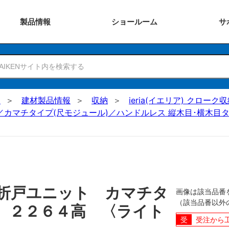
製品
情報
ショー
ルーム
サ
N
建材製品情報
収納
ieria(イエリア) クロー
／カマチタイプ(尺モジュール)／ハンドルレス 縦木目･横木目タ
折戸ユニット カマチタ
画像は該当品番
（該当品番以外
 ２２６４高 〈ライト
受注から