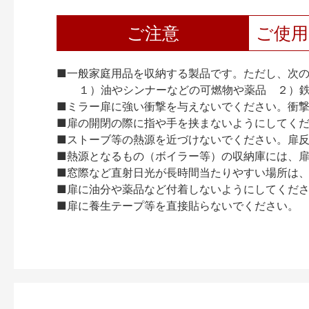
ご注意
ご使
■一般家庭用品を収納する製品です。ただし、次
１）油やシンナーなどの可燃物や薬品 ２）鉄
■ミラー扉に強い衝撃を与えないでください。衝
■扉の開閉の際に指や手を挟まないようにしてく
■ストーブ等の熱源を近づけないでください。扉
■熱源となるもの（ボイラー等）の収納庫には、
■窓際など直射日光が長時間当たりやすい場所は
■扉に油分や薬品など付着しないようにしてくだ
■扉に養生テープ等を直接貼らないでください。