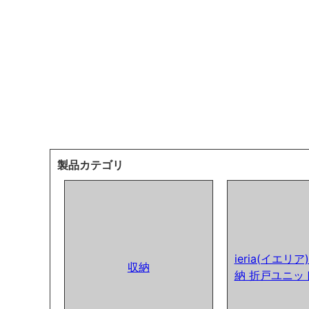
製品カテゴリ
ieria(イエリ
収納
納 折戸ユニッ