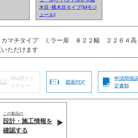
木目･横木目タイプ(Mモジ
ュール)
 カマチタイプ ミラー扉 ８２２幅 ２２６４高
覧いただけます
BIM用テク
申請関係
図面PDF
スチャー
定書類
この製品の
設計・施工情報を
確認する