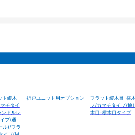
ット縦木
折戸ユニット用オプション
フラット縦木目･横
カマチタイ
プ/カマチタイプ/通
ハンドルレ
木目･横木目タイプ
イプ/通
ル)/フラ
タイプ(M