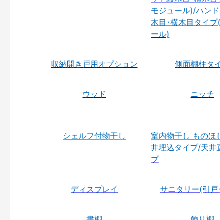
モジュール)/ハン
木目･横木目タイプ
ール)
収納開き戸用オプション
側面棚柱タ
ウッド
ニッチ
シェルフ付物干し
室内物干し ものほ
井埋込タイプ/天井
プ
ディスプレイ
サニタリー(引戸
書棚
飾り棚