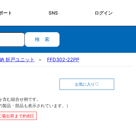
ポート
SNS
ログ
イン
検索
ク収納 折戸ユニット
FFD302-22PP
お気に入り
を含む組合せ例です。
の製品・部品も表示されています。）
工場出荷まで約8日