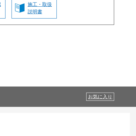
認
施工・取扱
説明書
お気に入り