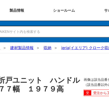
製品
情報
ショー
ルーム
サ
N
建材製品情報
収納
ieria(イエリア) クロー
折戸ユニット ハンドル
画像は該当品番
（該当品番以外
５７７幅 １９７９高
受注から