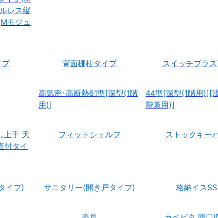
ドルレス縦
(Mモジュ
イプ
背面棚柱タイプ
スイッチプラス7
高気密･高断熱61型[深型(1階
44型[深型(1階用)][浅
用)]
階兼用)]
し上手 天
フィットシェルフ
ストックキー
直付タイ
タイプ)
サニタリー(開き戸タイプ)
格納イスSS
姿見
カベピタ 間口