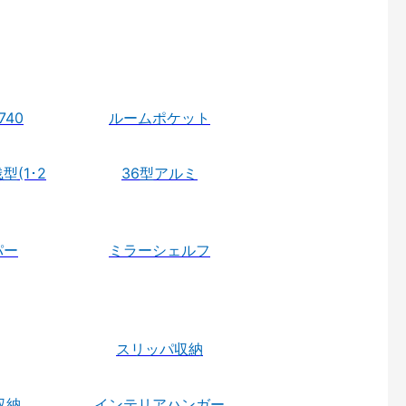
40
ルームポケット
型(1･2
36型アルミ
パー
ミラーシェルフ
スリッパ収納
収納
インテリアハンガー