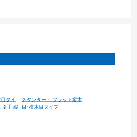
木目タイ
スタンダード フラット縦木
し引手 縦
目･横木目タイプ