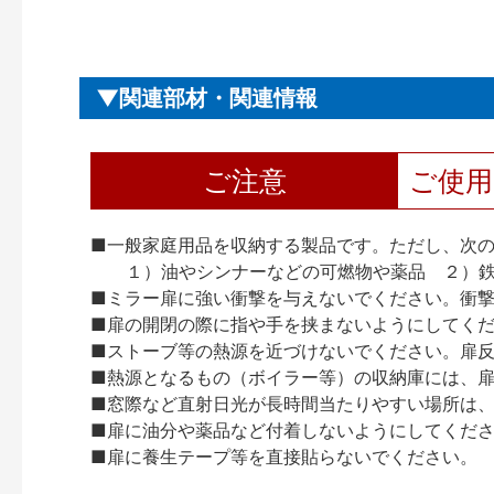
関連部材・関連情報
ご注意
ご使
■一般家庭用品を収納する製品です。ただし、次
１）油やシンナーなどの可燃物や薬品 ２）鉄
■ミラー扉に強い衝撃を与えないでください。衝
■扉の開閉の際に指や手を挟まないようにしてく
■ストーブ等の熱源を近づけないでください。扉
■熱源となるもの（ボイラー等）の収納庫には、
■窓際など直射日光が長時間当たりやすい場所は
■扉に油分や薬品など付着しないようにしてくだ
■扉に養生テープ等を直接貼らないでください。