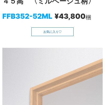
４５高 〈ミルベージュ柄〉
FFB352-52ML
¥43,800
梱
お気に入り