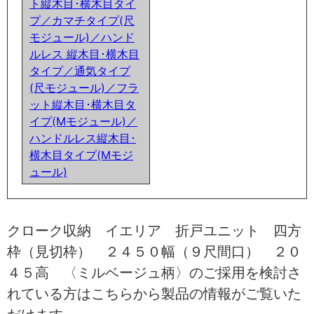
ト縦木目･横木目タイ
プ／カマチタイプ(尺
モジュール)／ハンド
ルレス 縦木目･横木目
タイプ／通気タイプ
(尺モジュール)／フラ
ット縦木目･横木目タ
イプ(Mモジュール)／
ハンドルレス縦木目･
横木目タイプ(Mモジ
ュール)
クローク収納 イエリア 折戸ユニット 四方
枠（見切枠） ２４５０幅（９尺間口） ２０
４５高 〈ミルベージュ柄〉のご採用を検討さ
れている方はこちらから製品の情報がご覧いた