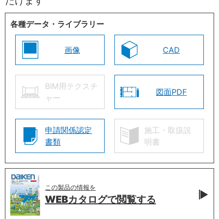
だけます
各種データ・ライブラリー
画像
CAD
BIM用テクスチ
図面PDF
ャー
申請関係認定
施工・取扱説
書類
明書
この製品の情報を
WEBカタログで
閲覧する