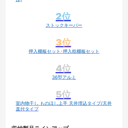
ストックキーパー
押入棚板セット･押入枕棚板セット
36型アルミ
室内物干し ものほし上手 天井埋込タイプ/天井
直付タイプ