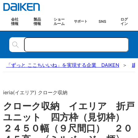
会社
製品
ショー
ログ
SNS
サポート
情報
情報
ルーム
イン
「ずっと ここちいいね」を実現する企業 DAIKEN
建
ieria(イエリア) クローク収納
クローク収納 イエリア 折戸
ユニット 四方枠（見切枠）
２４５０幅（９尺間口） ２０