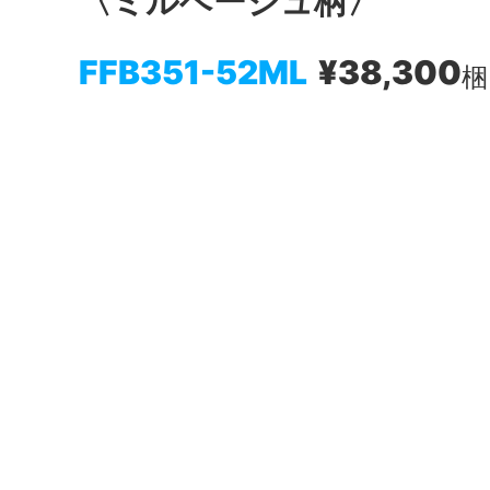
〈ミルベージュ柄〉
FFB351-52ML
¥38,300
梱