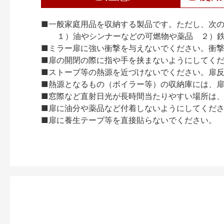
■一般家庭用品を収納する製品です。ただし、次
１）油やシンナーなどの可燃物や薬品 ２）鉄
■ミラー扉に強い衝撃を与えないでください。衝
■扉の開閉の際に指や手を挟まないようにしてく
■ストーブ等の熱源を近づけないでください。扉
■熱源となるもの（ボイラー等）の収納庫には、
■窓際など直射日光が長時間当たりやすい場所は
■扉に油分や薬品など付着しないようにしてくだ
■扉に養生テープ等を直接貼らないでください。