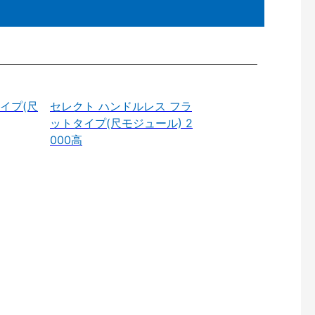
イプ(尺
セレクト ハンドルレス フラ
ットタイプ(尺モジュール) 2
000高