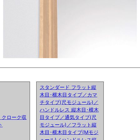
スタンダード フラット縦
木目･横木目タイプ／カマ
チタイプ(尺モジュール)／
ハンドルレス 縦木目･横木
ア) クローク収
目タイプ／通気タイプ(尺
ト
モジュール)／フラット縦
木目･横木目タイプ(Mモジ
ュール)／ハンドルレス縦