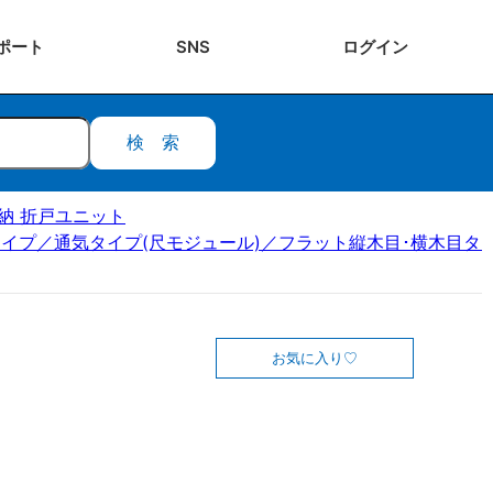
ポート
SNS
ログ
イン
検索
ク収納 折戸ユニット
イプ／通気タイプ(尺モジュール)／フラット縦木目･横木目タイ
お気に入り