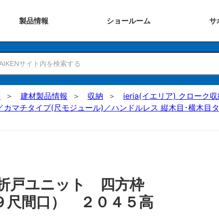
製品
情報
ショー
ルーム
サ
N
建材製品情報
収納
ieria(イエリア) クロー
／カマチタイプ(尺モジュール)／ハンドルレス 縦木目･横木目タ
折戸ユニット 四方枠
９尺間口） ２０４５高