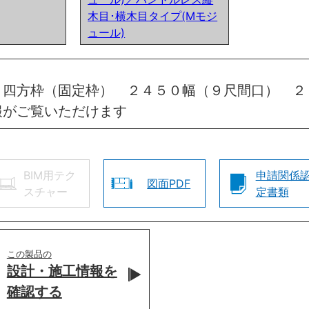
木目･横木目タイプ(Mモジ
ュール)
 四方枠（固定枠） ２４５０幅（９尺間口） ２
報がご覧いただけます
BIM用テク
申請関係
図面PDF
スチャー
定書類
この製品の
設計・施工情報を
確認する