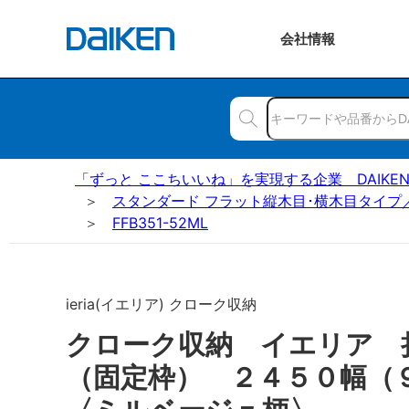
会社
情報
「ずっと ここちいいね」を実現する企業 DAIKE
スタンダード フラット縦木目･横木目タイプ
FFB351-52ML
ieria(イエリア) クローク収納
クローク収納 イエリア 
（固定枠） ２４５０幅（