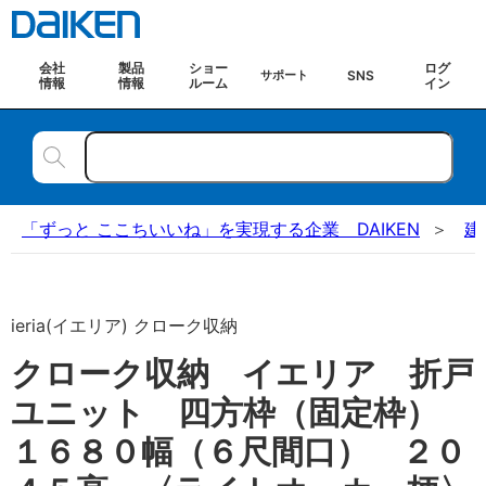
会社
製品
ショー
ログ
SNS
サポート
情報
情報
ルーム
イン
「ずっと ここちいいね」を実現する企業 DAIKEN
建
ieria(イエリア) クローク収納
クローク収納 イエリア 折戸
ユニット 四方枠（固定枠）
１６８０幅（６尺間口） ２０