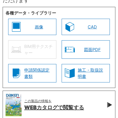
ただけます
各種データ・ライブラリー
画像
CAD
BIM用テクスチ
図面PDF
ャー
申請関係認定
施工・取扱説
書類
明書
この製品の情報を
WEBカタログで
閲覧する