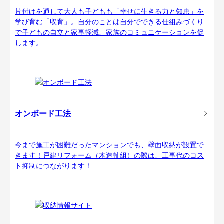
片付けを通して大人も子どもも「幸せに生きる力と知恵」を
学び育む「収育」。自分のことは自分でできる仕組みづくり
で子どもの自立と家事軽減、家族のコミュニケーションを促
します。
オンボード工法
今まで施工が困難だったマンションでも、壁面収納が設置で
きます！戸建リフォーム（木造軸組）の際は、工事代のコス
ト抑制につながります！