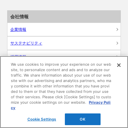
会社情報
企業情報
サステナビリティ
採用情報
We use cookies to improve your experience on our web
site, to personalize content and ads and to analyze our
ニュースリリース
traffic. We share information about your use of our web
site with our advertising and analytics partners, who ma
Global
y combine it with other information that you have provi
ded to them or that they have collected from your use
of their services. Please click [Cookie Settings] to custo
mize your cookie settings on our website.
Privacy Poli
cy
製品情報
Cookie Settings
OK
素材情報