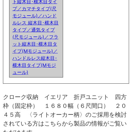
ト縦木目･横木目タイ
プ／カマチタイプ(尺
モジュール)／ハンド
ルレス 縦木目･横木目
タイプ／通気タイプ
(尺モジュール)／フラ
ット縦木目･横木目タ
イプ(Mモジュール)／
ハンドルレス縦木目･
横木目タイプ(Mモジ
ュール)
クローク収納 イエリア 折戸ユニット 四方
枠（固定枠） １６８０幅（６尺間口） ２０
４５高 〈ライトオーカー柄〉のご採用を検討
されている方はこちらから製品の情報がご覧い