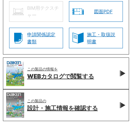
BIM用テクスチ
図面PDF
ャー
申請関係認定
施工・取扱説
書類
明書
この製品の情報を
WEBカタログで
閲覧する
この製品の
設計・施工情報を
確認する