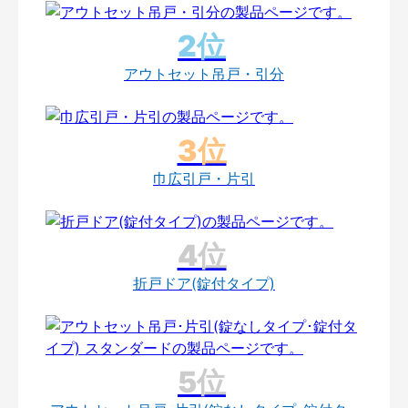
アウトセット吊戸・引分
巾広引戸・片引
折戸ドア(錠付タイプ)