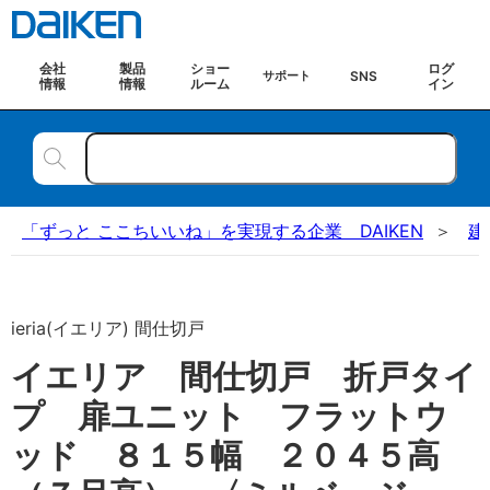
会社
製品
ショー
ログ
SNS
サポート
情報
情報
ルーム
イン
「ずっと ここちいいね」を実現する企業 DAIKEN
建
ieria(イエリア) 間仕切戸
イエリア 間仕切戸 折戸タイ
プ 扉ユニット フラットウ
ッド ８１５幅 ２０４５高