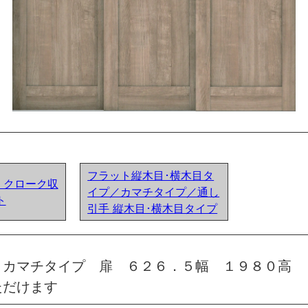
フラット縦木目･横木目タ
ア) クローク収
イプ／カマチタイプ／通し
ト
引手 縦木目･横木目タイプ
 カマチタイプ 扉 ６２６．５幅 １９８０高 
ただけます