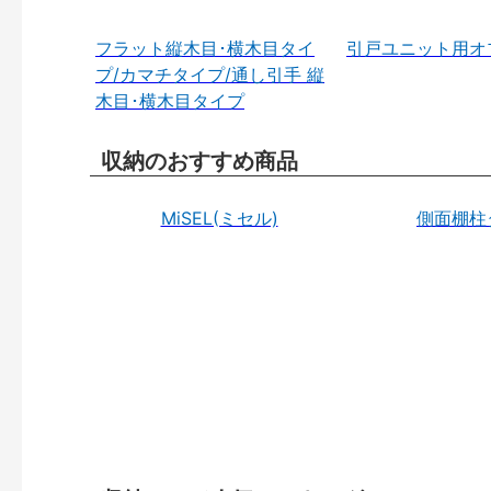
フラット縦木目･横木目タイ
引戸ユニット用オ
プ/カマチタイプ/通し引手 縦
木目･横木目タイプ
収納のおすすめ商品
MiSEL(ミセル)
側面棚柱