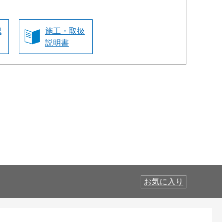
認
施工・取扱
説明書
お気に入り