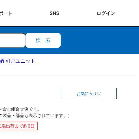
ポート
SNS
ログ
イン
検索
ク収納 引戸ユニット
お気に入り
を含む組合せ例です。
の製品・部品も表示されています。）
工場出荷まで約6日