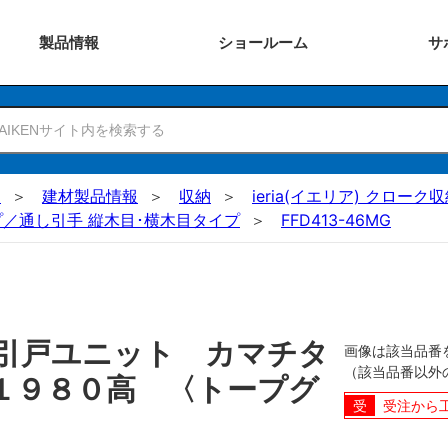
製品
情報
ショー
ルーム
サ
N
建材製品情報
収納
ieria(イエリア) クロー
／通し引手 縦木目･横木目タイプ
FFD413-46MG
引戸ユニット カマチタ
画像は該当品番
（該当品番以外
１９８０高 〈トープグ
受注から