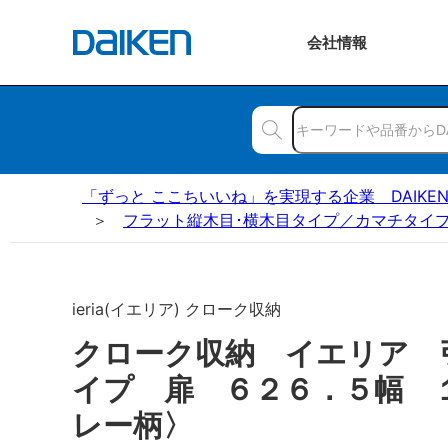
会社
情報
「ずっと ここちいいね」を実現する企業 DAIKE
フラット縦木目･横木目タイプ／カマチタイプ
ieria(イエリア) クローク収納
クローク収納 イエリア 
イプ 扉 ６２６．５幅 
レー柄〉