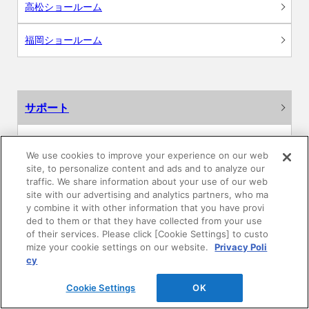
高松ショールーム
福岡ショールーム
サポート
よくあるご質問
We use cookies to improve your experience on our web
site, to personalize content and ads and to analyze our
カタログ閲覧・資料請求
traffic. We share information about your use of our web
site with our advertising and analytics partners, who ma
各種データダウンロード
y combine it with other information that you have provi
ded to them or that they have collected from your use
of their services. Please click [Cookie Settings] to custo
WEB見積・各種シミュレーション
mize your cookie settings on our website.
Privacy Poli
cy
交換用部品の購入
Cookie Settings
OK
修理・点検