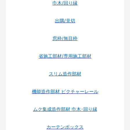
巾木/回り縁
出隅/見切
窓枠/無目枠
省施工部材/専用施工部材
スリム造作部材
機能造作部材 ピクチャーレール
ムク集成造作部材 巾木･回り縁
カーテンボックス