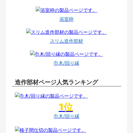
浴室枠
スリム造作部材
巾木/回り縁
造作部材ページ人気ランキング
巾木/回り縁