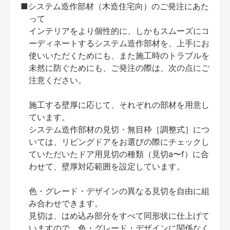
■システム造作部材（木造住宅向）のご発注にあた
って
インテリアをより個性的に、しかもスムーズにコ
ーディネートするシステム造作部材を、上手にお
使いいただくためにも、また施工時のトラブルを
未然に防ぐためにも、ご発注の際は、次の点にご
注意ください。
施工する壁厚に応じて、それぞれの部材を用意し
ています。
システム造作部材の見切・無目枠［調整式］につ
いては、リビングドアをお選びの際にチェックし
ていただいたドア用見切の種類（見切a〜f）に合
わせて、壁厚対応範囲を設定しています。
色・グレード・デザインの異なる見切を自由に組
み合わせできます。
見切は、はめ込み部分をすべて同形状に仕上げて
いますので、色・グレード・デザインに関係なく