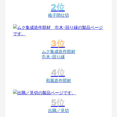
格子間仕切
ムク集成造作部材
巾木･回り縁
和風造作部材
出隅／見切