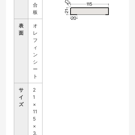
合
板
表
オ
面
レ
フ
ィ
ン
シ
ー
ト
サ
2
イ
1
ズ
×
11
5
×
3,