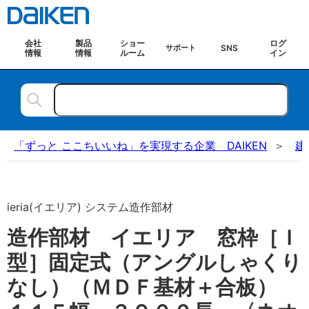
会社
製品
ショー
ログ
SNS
サポート
情報
情報
ルーム
イン
「ずっと ここちいいね」を実現する企業 DAIKEN
建
ieria(イエリア) システム造作部材
造作部材 イエリア 窓枠［Ｉ
型］固定式（アングルしゃくり
なし）（ＭＤＦ基材＋合板）