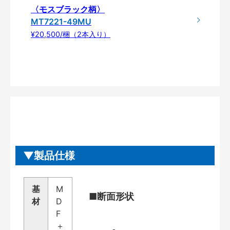
〈モスブラック柄〉
MT7221-49MU
¥20,500/梱（2本入り）
製品仕様
基
M
■断面形状
材
D
F
＋