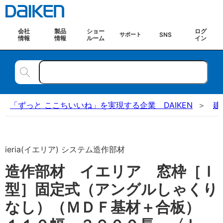
会社
製品
ショー
ログ
SNS
サポート
情報
情報
ルーム
イン
「ずっと ここちいいね」を実現する企業 DAIKEN
建
ieria(イエリア) システム造作部材
造作部材 イエリア 窓枠［Ｉ
型］固定式（アングルしゃくり
なし）（ＭＤＦ基材＋合板）