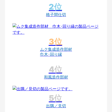
格子間仕切
ムク集成造作部材
巾木･回り縁
和風造作部材
出隅／見切