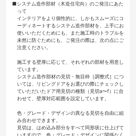
■システム造作部材（木造住宅向）のご発注にあた
って
インテリアをより個性的に、しかもスムーズにコ
ーディネートするシステム造作部材を、上手にお
使いいただくためにも、また施工時のトラブルを
未然に防ぐためにも、ご発注の際は、次の点にご
注意ください。
施工する壁厚に応じて、それぞれの部材を用意し
ています。
システム造作部材の見切・無目枠［調整式］につ
いては、リビングドアをお選びの際にチェックし
ていただいたドア用見切の種類（見切a〜f）に合
わせて、壁厚対応範囲を設定しています。
色・グレード・デザインの異なる見切を自由に組
み合わせできます。
見切は、はめ込み部分をすべて同形状に仕上げて
いますので、色・グレード・デザインに関係なく