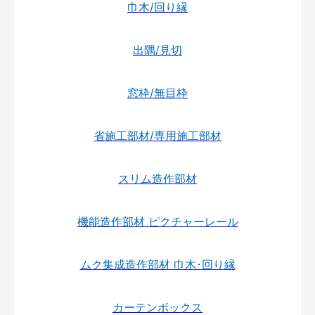
巾木/回り縁
出隅/見切
窓枠/無目枠
省施工部材/専用施工部材
スリム造作部材
機能造作部材 ピクチャーレール
ムク集成造作部材 巾木･回り縁
カーテンボックス