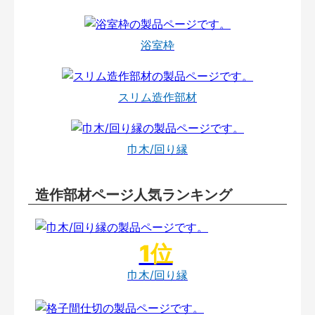
浴室枠
スリム造作部材
巾木/回り縁
造作部材ページ人気ランキング
巾木/回り縁