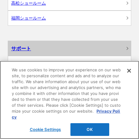
高松ショールーム
福岡ショールーム
サポート
よくあるご質問
We use cookies to improve your experience on our web
site, to personalize content and ads and to analyze our
カタログ閲覧・資料請求
traffic. We share information about your use of our web
site with our advertising and analytics partners, who ma
各種データダウンロード
y combine it with other information that you have provi
ded to them or that they have collected from your use
of their services. Please click [Cookie Settings] to custo
WEB見積・各種シミュレーション
mize your cookie settings on our website.
Privacy Poli
cy
交換用部品の購入
Cookie Settings
OK
修理・点検