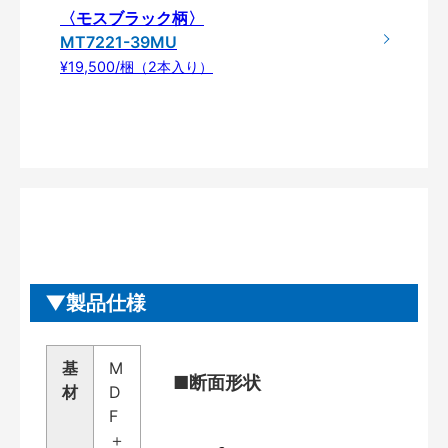
〈モスブラック柄〉
MT7221-39MU
¥19,500/梱（2本入り）
製品仕様
基
M
■断面形状
材
D
F
＋