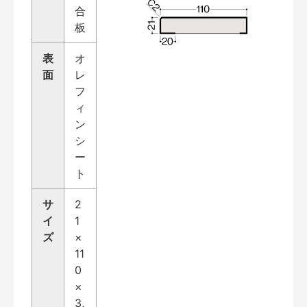
合
板
表
オ
面
レ
フ
ィ
ン
シ
ー
ト
サ
2
イ
1
ズ
×
11
0
×
3,