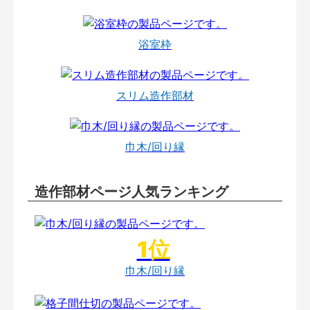
浴室枠
スリム造作部材
巾木/回り縁
造作部材ページ人気ランキング
巾木/回り縁