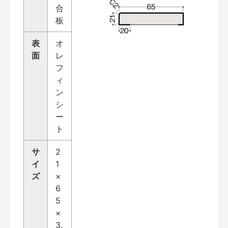
合
板
表
オ
面
レ
フ
ィ
ン
シ
ー
ト
サ
2
イ
1
ズ
×
6
5
×
3,