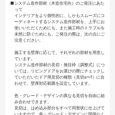
■システム造作部材（木造住宅向）のご発注にあた
って
インテリアをより個性的に、しかもスムーズにコ
ーディネートするシステム造作部材を、上手にお
使いいただくためにも、また施工時のトラブルを
未然に防ぐためにも、ご発注の際は、次の点にご
注意ください。
施工する壁厚に応じて、それぞれの部材を用意し
ています。
システム造作部材の見切・無目枠［調整式］につ
いては、リビングドアをお選びの際にチェックし
ていただいたドア用見切の種類（見切a〜f）に合
わせて、壁厚対応範囲を設定しています。
色・グレード・デザインの異なる見切を自由に組
み合わせできます。
見切は、はめ込み部分をすべて同形状に仕上げて
いますので、色・グレード・デザインに関係なく