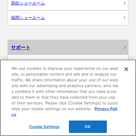
高松ショールーム
福岡ショールーム
サポート
よくあるご質問
We use cookies to improve your experience on our web
site, to personalize content and ads and to analyze our
カタログ閲覧・資料請求
traffic. We share information about your use of our web
site with our advertising and analytics partners, who ma
各種データダウンロード
y combine it with other information that you have provi
ded to them or that they have collected from your use
of their services. Please click [Cookie Settings] to custo
WEB見積・各種シミュレーション
mize your cookie settings on our website.
Privacy Poli
cy
交換用部品の購入
Cookie Settings
OK
修理・点検