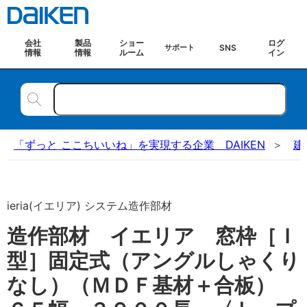
会社
製品
ショー
ログ
SNS
サポート
情報
情報
ルーム
イン
「ずっと ここちいいね」を実現する企業 DAIKEN
建
ieria(イエリア) システム造作部材
造作部材 イエリア 窓枠［Ｉ
型］固定式（アングルしゃくり
なし）（ＭＤＦ基材＋合板）