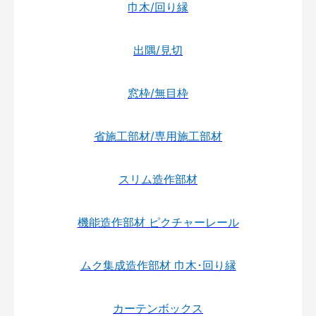
巾木/回り縁
出隅/見切
窓枠/無目枠
省施工部材/専用施工部材
スリム造作部材
機能造作部材 ピクチャーレール
ムク集成造作部材 巾木･回り縁
カーテンボックス