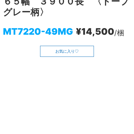
６５幅 ３９００長 〈トープ
グレー柄〉
MT7220-49MG
¥14,500
/梱
お気に入り