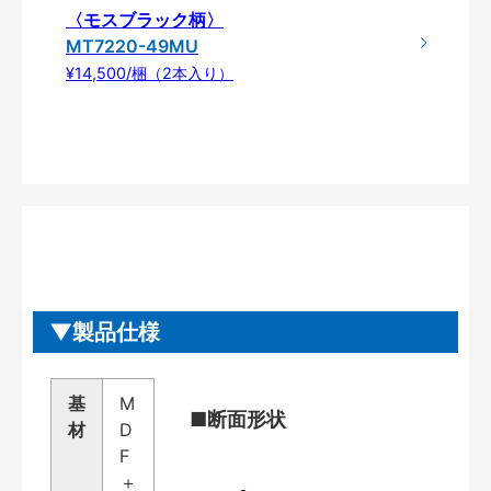
〈モスブラック柄〉
MT7220-49MU
¥14,500/梱（2本入り）
製品仕様
基
M
■断面形状
材
D
F
＋