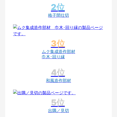
格子間仕切
ムク集成造作部材
巾木･回り縁
和風造作部材
出隅／見切