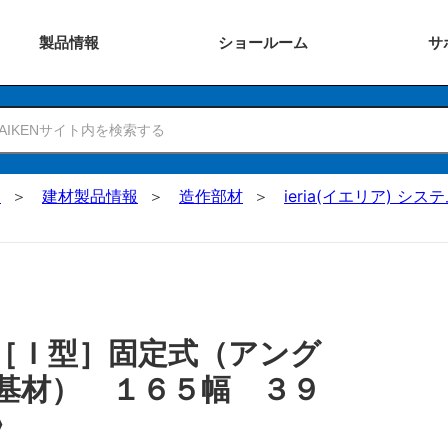
製品
情報
ショー
ルーム
サ
N
建材製品情報
造作部材
ieria(イエリア) シ
［Ｉ型］固定式（アング
基材） １６５幅 ３９
〉