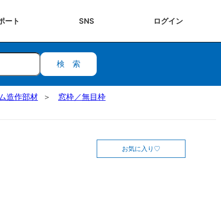
ポート
SNS
ログ
イン
検索
ステム造作部材
窓枠／無目枠
お気に入り