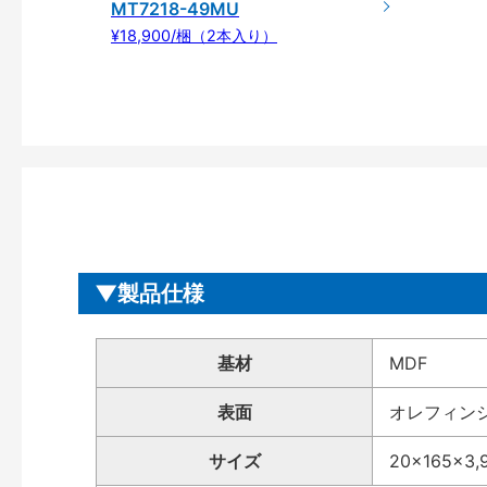
MT7218-49MU
¥18,900/梱（2本入り）
製品仕様
基材
MDF
表面
オレフィン
サイズ
20×165×3,