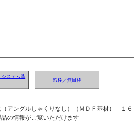
ア) システム造
窓枠／無目枠
式（アングルしゃくりなし）（ＭＤＦ基材） １６
製品の情報がご覧いただけます