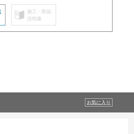
認
施工・取扱
説明書
お気に入り