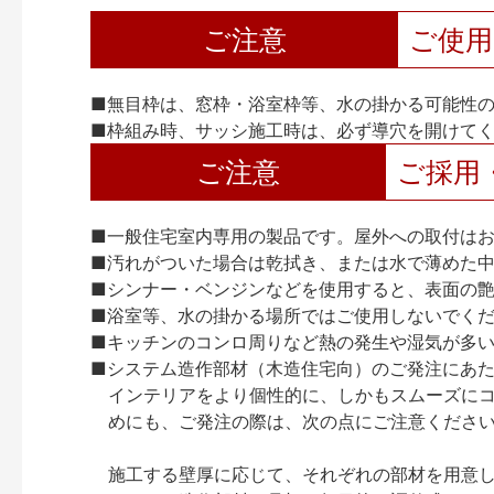
ご注意
ご使
■無目枠は、窓枠・浴室枠等、水の掛かる可能性
■枠組み時、サッシ施工時は、必ず導穴を開けて
ご注意
ご採用
■一般住宅室内専用の製品です。屋外への取付は
■汚れがついた場合は乾拭き、または水で薄めた
■シンナー・ベンジンなどを使用すると、表面の
■浴室等、水の掛かる場所ではご使用しないでく
■キッチンのコンロ周りなど熱の発生や湿気が多
■システム造作部材（木造住宅向）のご発注にあ
インテリアをより個性的に、しかもスムーズに
めにも、ご発注の際は、次の点にご注意くださ
施工する壁厚に応じて、それぞれの部材を用意