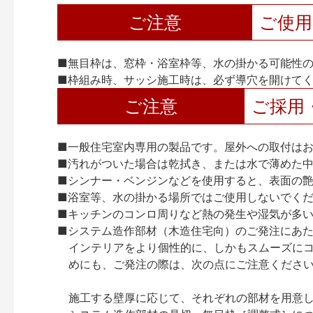
ご注意
ご使
■無目枠は、窓枠・浴室枠等、水の掛かる可能性
■枠組み時、サッシ施工時は、必ず導穴を開けて
ご注意
ご採用
■一般住宅室内専用の製品です。屋外への取付は
■汚れがついた場合は乾拭き、または水で薄めた
■シンナー・ベンジンなどを使用すると、表面の
■浴室等、水の掛かる場所ではご使用しないでく
■キッチンのコンロ周りなど熱の発生や湿気が多
■システム造作部材（木造住宅向）のご発注にあ
インテリアをより個性的に、しかもスムーズに
めにも、ご発注の際は、次の点にご注意くださ
施工する壁厚に応じて、それぞれの部材を用意