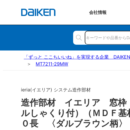
会社
情報
「ずっと ここちいいね」を実現する企業 DAIKE
MT7211-29MW
ieria(イエリア) システム造作部材
造作部材 イエリア 窓枠
ルしゃくり付）（ＭＤＦ基
０長 〈ダルブラウン柄〉