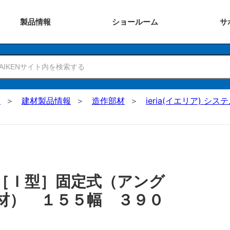
製品
情報
ショー
ルーム
サ
N
建材製品情報
造作部材
ieria(イエリア) シ
［Ｉ型］固定式（アング
材） １５５幅 ３９０