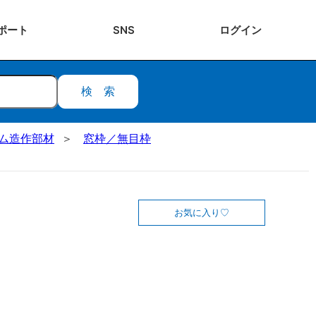
ポート
SNS
ログ
イン
検索
ステム造作部材
窓枠／無目枠
お気に入り