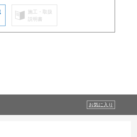
認
施工・取扱
説明書
お気に入り