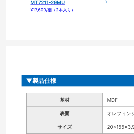
MT7211-29MU
¥17,600/梱（2本入り）
製品仕様
基材
MDF
表面
オレフィン
サイズ
20×155×3,