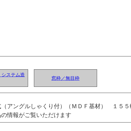
ア) システム造
窓枠／無目枠
式（アングルしゃくり付）（ＭＤＦ基材） １５５
品の情報がご覧いただけます