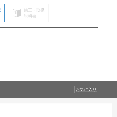
認
施工・取扱
説明書
お気に入り