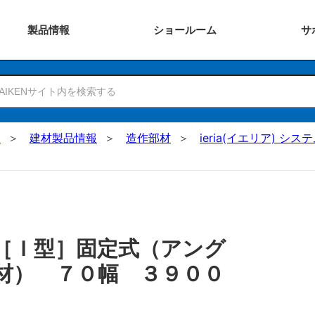
製品
情報
ショー
ルーム
サ
N
建材製品情報
造作部材
ieria(イエリア) シ
［Ｉ型］固定式（アング
材） ７０幅 ３９００