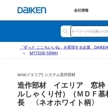
会社
情報
「ずっと ここちいいね」を実現する企業 DAIKE
MT7209-59WH
ieria(イエリア) システム造作部材
造作部材 イエリア 窓枠
ルしゃくり付）（ＭＤＦ基
長 〈ネオホワイト柄〉