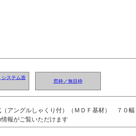
ア) システム造
窓枠／無目枠
式（アングルしゃくり付）（ＭＤＦ基材） ７０幅
の情報がご覧いただけます