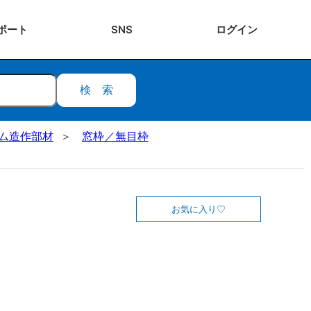
ポート
SNS
ログ
イン
検索
ステム造作部材
窓枠／無目枠
お気に入り