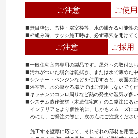
ご注意
ご使
■無目枠は、窓枠・浴室枠等、水の掛かる可能性
■枠組み時、サッシ施工時は、必ず導穴を開けて
ご注意
ご採用
■一般住宅室内専用の製品です。屋外への取付は
■汚れがついた場合は乾拭き、または水で薄めた
■シンナー・ベンジンなどを使用すると、表面の
■浴室等、水の掛かる場所ではご使用しないでく
■キッチンのコンロ周りなど熱の発生や湿気が多
■システム造作部材（木造住宅向）のご発注にあ
インテリアをより個性的に、しかもスムーズに
めにも、ご発注の際は、次の点にご注意くださ
施工する壁厚に応じて、それぞれの部材を用意