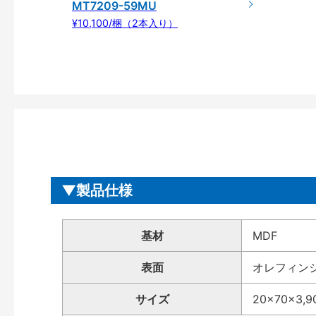
MT7209-59MU
¥10,100/梱（2本入り）
製品仕様
基材
MDF
表面
オレフィン
サイズ
20×70×3,