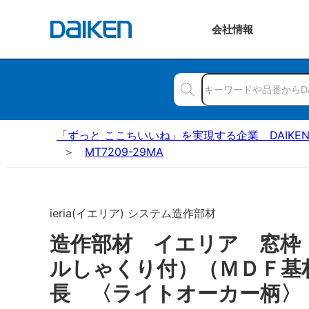
会社
情報
「ずっと ここちいいね」を実現する企業 DAIKE
MT7209-29MA
ieria(イエリア) システム造作部材
造作部材 イエリア 窓枠
ルしゃくり付）（ＭＤＦ基
長 〈ライトオーカー柄〉