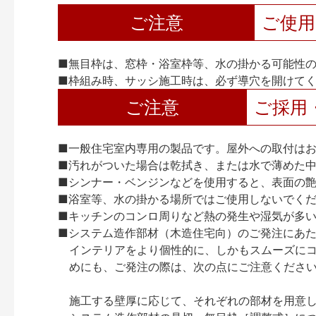
ご注意
ご使
■無目枠は、窓枠・浴室枠等、水の掛かる可能性
■枠組み時、サッシ施工時は、必ず導穴を開けて
ご注意
ご採用
■一般住宅室内専用の製品です。屋外への取付は
■汚れがついた場合は乾拭き、または水で薄めた
■シンナー・ベンジンなどを使用すると、表面の
■浴室等、水の掛かる場所ではご使用しないでく
■キッチンのコンロ周りなど熱の発生や湿気が多
■システム造作部材（木造住宅向）のご発注にあ
インテリアをより個性的に、しかもスムーズに
めにも、ご発注の際は、次の点にご注意くださ
施工する壁厚に応じて、それぞれの部材を用意