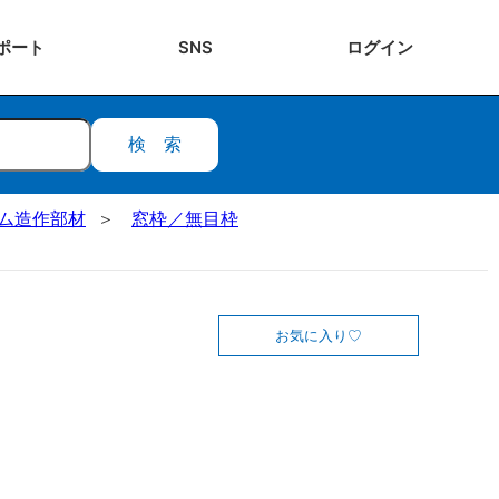
ポート
SNS
ログ
イン
検索
ステム造作部材
窓枠／無目枠
お気に入り