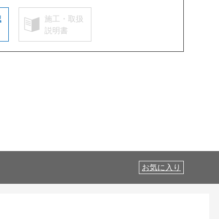
認
施工・取扱
説明書
お気に入り