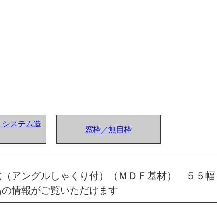
ア) システム造
窓枠／無目枠
式（アングルしゃくり付）（ＭＤＦ基材） ５５幅
品の情報がご覧いただけます