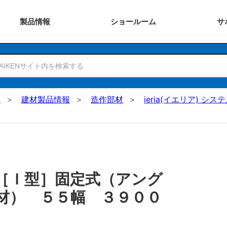
製品
情報
ショー
ルーム
サ
N
建材製品情報
造作部材
ieria(イエリア) シ
［Ｉ型］固定式（アング
材） ５５幅 ３９００