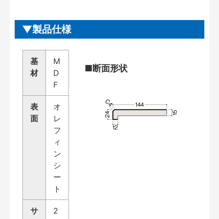
製品仕様
基
M
■断面形状
材
D
F
表
オ
面
レ
フ
ィ
ン
シ
ー
ト
サ
2