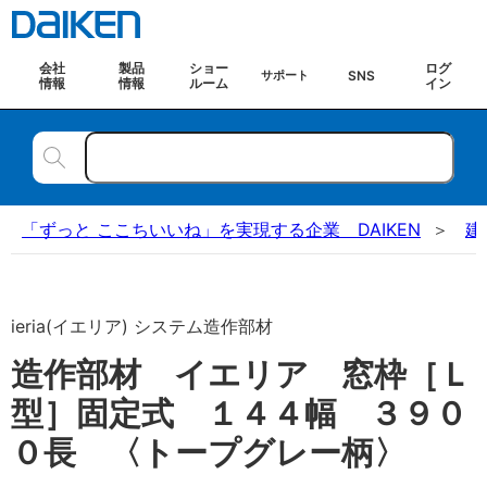
会社
製品
ショー
ログ
SNS
サポート
情報
情報
ルーム
イン
「ずっと ここちいいね」を実現する企業 DAIKEN
建
ieria(イエリア) システム造作部材
造作部材 イエリア 窓枠［Ｌ
型］固定式 １４４幅 ３９０
０長 〈トープグレー柄〉