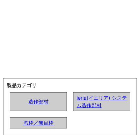
製品カテゴリ
ieria(イエリア) システ
造作部材
ム造作部材
窓枠／無目枠