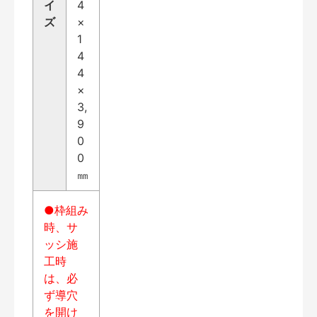
イ
4
ズ
×
1
4
4
×
3,
9
0
0
㎜
●枠組み
時、サ
ッシ施
工時
は、必
ず導穴
を開け