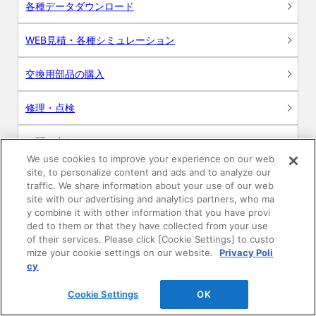
各種データダウンロード
WEB見積・各種シミュレーション
交換用部品の購入
修理・点検
お問い合わせ
We use cookies to improve your experience on our web
ログイン
site, to personalize content and ads and to analyze our
traffic. We share information about your use of our web
site with our advertising and analytics partners, who ma
建築・設計関係者様向けサイト
y combine it with other information that you have provi
ded to them or that they have collected from your use
ユーザー登録サービス
of their services. Please click [Cookie Settings] to custo
mize your cookie settings on our website.
Privacy Poli
cy
WEB見積システム
Cookie Settings
OK
収納プランニングソフト