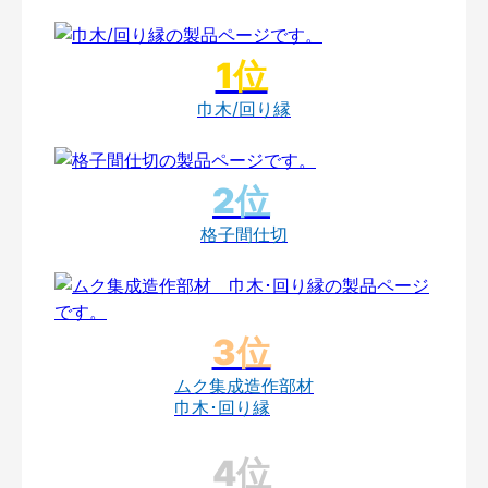
巾木/回り縁
格子間仕切
ムク集成造作部材
巾木･回り縁