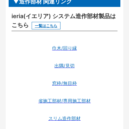
造作部材 関連リンク
ieria(イエリア) システム造作部材製品は
こちら
一覧はこちら
巾木/回り縁
出隅/見切
窓枠/無目枠
省施工部材/専用施工部材
スリム造作部材