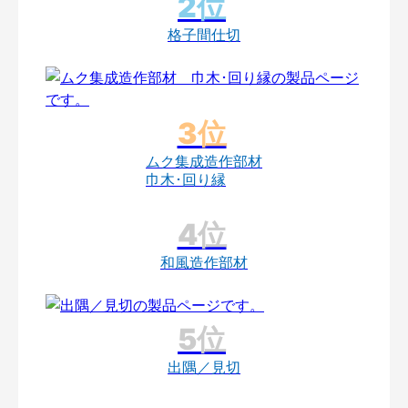
格子間仕切
ムク集成造作部材
巾木･回り縁
和風造作部材
出隅／見切