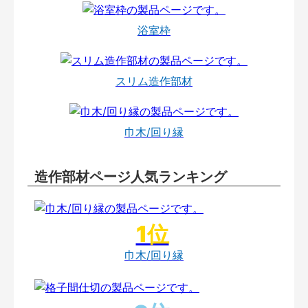
浴室枠
スリム造作部材
巾木/回り縁
造作部材ページ人気ランキング
巾木/回り縁