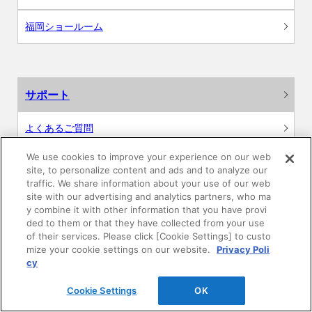
福岡ショールーム
サポート
よくあるご質問
We use cookies to improve your experience on our web
カタログ閲覧・資料請求
site, to personalize content and ads and to analyze our
traffic. We share information about your use of our web
各種データダウンロード
site with our advertising and analytics partners, who ma
y combine it with other information that you have provi
ded to them or that they have collected from your use
WEB見積・各種シミュレーション
of their services. Please click [Cookie Settings] to custo
mize your cookie settings on our website.
Privacy Poli
交換用部品の購入
cy
Cookie Settings
OK
修理・点検