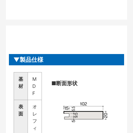
製品仕様
基
M
■断面形状
材
D
F
表
オ
面
レ
フ
ィ