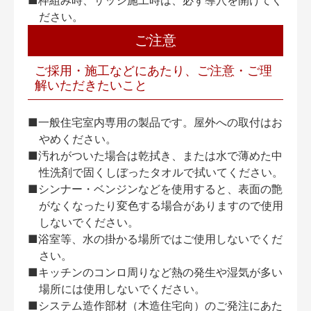
■枠組み時、サッシ施工時は、必ず導穴を開けてく
ださい。
ご注意
ご採用・施工などにあたり、ご注意・ご理
解いただきたいこと
■一般住宅室内専用の製品です。屋外への取付はお
やめください。
■汚れがついた場合は乾拭き、または水で薄めた中
性洗剤で固くしぼったタオルで拭いてください。
■シンナー・ベンジンなどを使用すると、表面の艶
がなくなったり変色する場合がありますので使用
しないでください。
■浴室等、水の掛かる場所ではご使用しないでくだ
さい。
■キッチンのコンロ周りなど熱の発生や湿気が多い
場所には使用しないでください。
■システム造作部材（木造住宅向）のご発注にあた