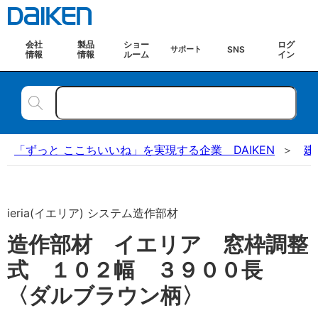
会社
製品
ショー
ログ
SNS
サポート
情報
情報
ルーム
イン
「ずっと ここちいいね」を実現する企業 DAIKEN
建
ieria(イエリア) システム造作部材
造作部材 イエリア 窓枠調整
式 １０２幅 ３９００長
〈ダルブラウン柄〉