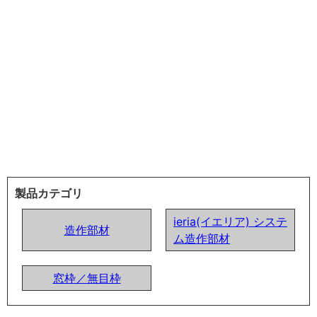
製品カテゴリ
ieria(イエリア) システ
造作部材
ム造作部材
窓枠／無目枠