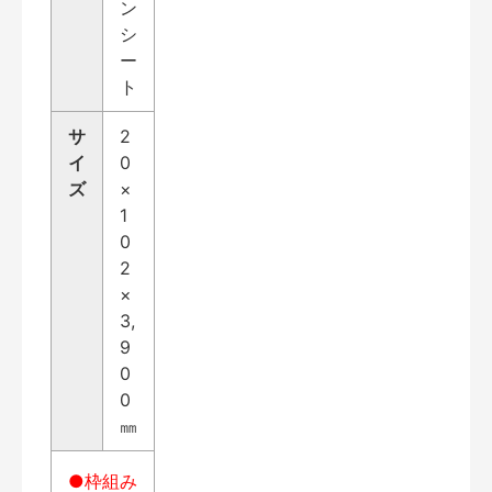
ン
シ
ー
ト
サ
2
イ
0
ズ
×
1
0
2
×
3,
9
0
0
㎜
●枠組み