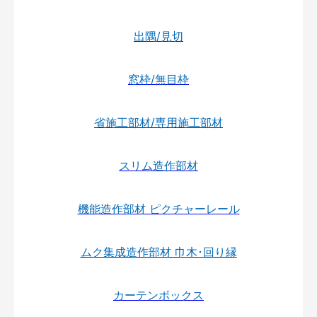
出隅/見切
窓枠/無目枠
省施工部材/専用施工部材
スリム造作部材
機能造作部材 ピクチャーレール
ムク集成造作部材 巾木･回り縁
カーテンボックス