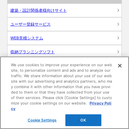
建築・設計関係者様向けサイト
ユーザー登録サービス
WEB見積システム
収納プランニングソフト
We use cookies to improve your experience on our web
site, to personalize content and ads and to analyze our
traffic. We share information about your use of our web
画像
site with our advertising and analytics partners, who ma
y combine it with other information that you have provi
ded to them or that they have collected from your use
CAD
of their services. Please click [Cookie Settings] to custo
mize your cookie settings on our website.
Privacy Poli
BIM用テクスチャー
cy
Cookie Settings
OK
図面（PDF）