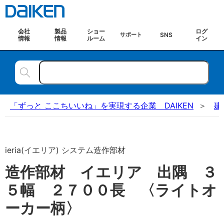
会社
製品
ショー
ログ
SNS
サポート
情報
情報
ルーム
イン
「ずっと ここちいいね」を実現する企業 DAIKEN
建
ieria(イエリア) システム造作部材
造作部材 イエリア 出隅 ３
５幅 ２７００長 〈ライトオ
ーカー柄〉