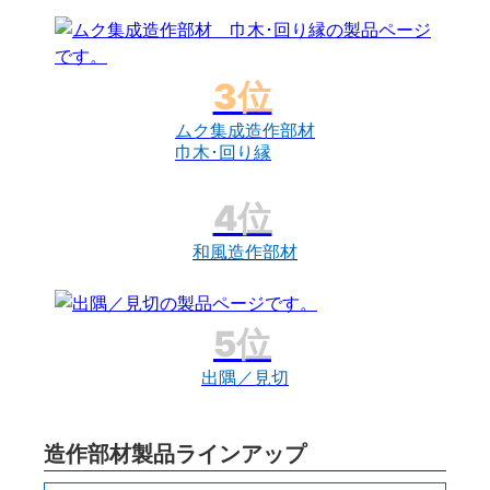
ムク集成造作部材
巾木･回り縁
和風造作部材
出隅／見切
造作部材製品ラインアップ