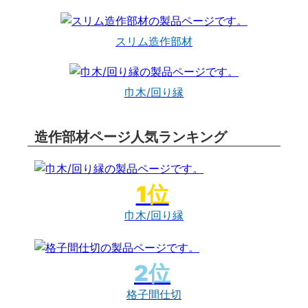
スリム造作部材
巾木/回り縁
造作部材ページ人気ランキング
巾木/回り縁
格子間仕切