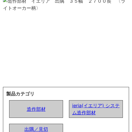
製品カテゴリ
ieria(イエリア) システ
造作部材
ム造作部材
出隅／見切