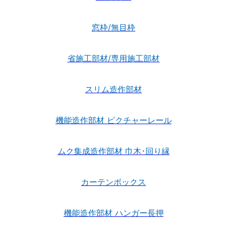
窓枠/無目枠
省施工部材/専用施工部材
スリム造作部材
機能造作部材 ピクチャーレール
ムク集成造作部材 巾木･回り縁
カーテンボックス
機能造作部材 ハンガー長押