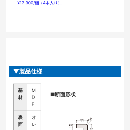
¥12,900/梱（4本入り）
製品仕様
基
M
■断面形状
材
D
F
表
オ
面
レ