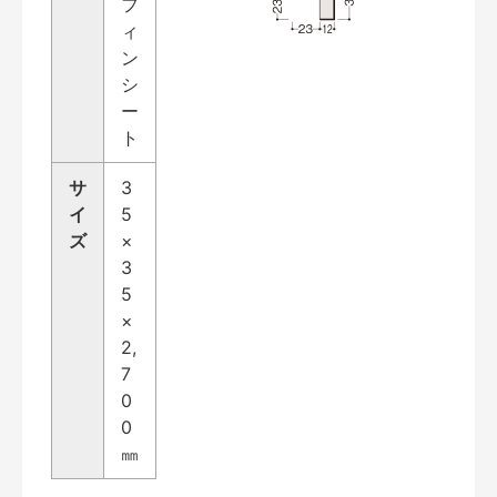
フ
ィ
ン
シ
ー
ト
サ
3
イ
5
ズ
×
3
5
×
2,
7
0
0
㎜