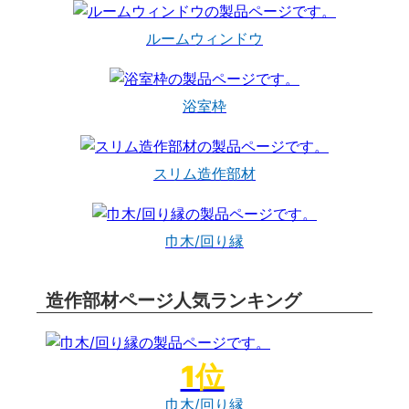
ルームウィンドウ
浴室枠
スリム造作部材
巾木/回り縁
造作部材ページ人気ランキング
巾木/回り縁