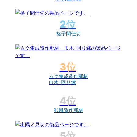
格子間仕切
ムク集成造作部材
巾木･回り縁
和風造作部材