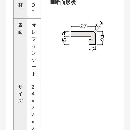
■断面形状
材
D
F
表
オ
面
レ
フ
ィ
ン
シ
ー
ト
サ
2
イ
4
ズ
×
2
7
×
2,