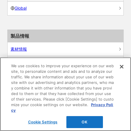
Global
製品情報
素材情報
建材製品情報 総合TOP
We use cookies to improve your experience on our web
site, to personalize content and ads and to analyze our
traffic. We share information about your use of our web
住宅向け
site with our advertising and analytics partners, who ma
y combine it with other information that you have provi
公共・商業施設向け
ded to them or that they have collected from your use
of their services. Please click [Cookie Settings] to custo
mize your cookie settings on our website.
Privacy Poli
リフォーム
cy
エンジニアリング情報
Cookie Settings
OK