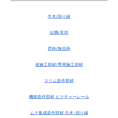
巾木/回り縁
出隅/見切
窓枠/無目枠
省施工部材/専用施工部材
スリム造作部材
機能造作部材 ピクチャーレール
ムク集成造作部材 巾木･回り縁