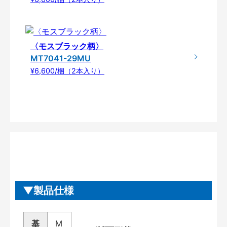
〈モスブラック柄〉
MT7041-29MU
¥6,600/梱（2本入り）
製品仕様
基
M