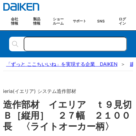
会社
製品
ショー
ログ
SNS
サポート
情報
情報
ルーム
イン
「ずっと ここちいいね」を実現する企業 DAIKEN
建
ieria(イエリア) システム造作部材
造作部材 イエリア ｔ９見切
Ｂ［縦用］ ２７幅 ２１００
長 〈ライトオーカー柄〉