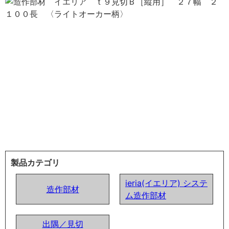
製品カテゴリ
ieria(イエリア) システ
造作部材
ム造作部材
出隅／見切