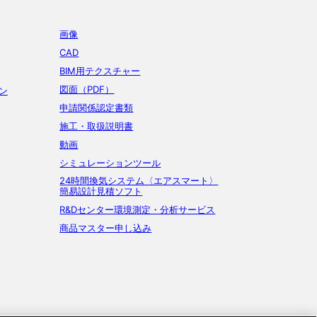
画像
CAD
BIM用テクスチャー
図面（PDF）
ン
申請関係認定書類
施工・取扱説明書
動画
シミュレーションツール
24時間換気システム〈エアスマート〉
簡易設計見積ソフト
R&Dセンター環境測定・分析サービス
商品マスター申し込み