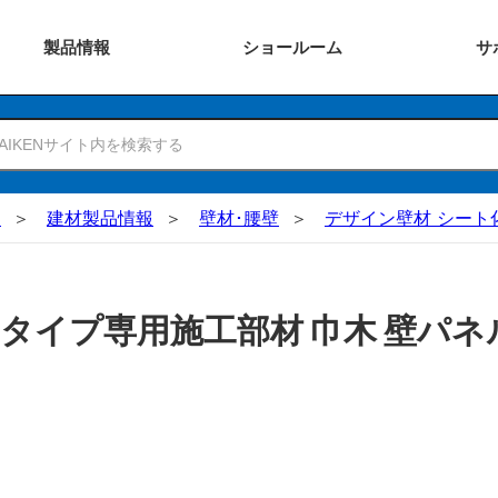
製品
情報
ショー
ルーム
サ
N
建材製品情報
壁材･腰壁
デザイン壁材 シート
タイプ専用施工部材 巾木 壁パネ