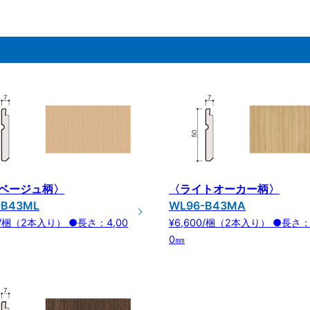
ベージュ柄〉
〈ライトオーカー柄〉
-B43ML
WL96-B43MA
00/梱（2本入り） ●長さ：4,00
¥6,600/梱（2本入り） ●長さ：
0㎜