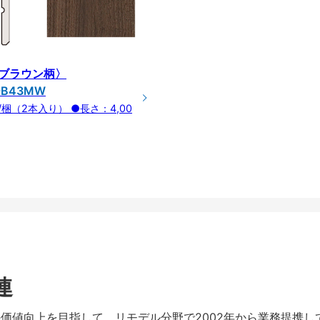
ブラウン柄〉
-B43MW
00/梱（2本入り） ●長さ：4,00
連
暮らしの価値向上を目指して、リモデル分野で2002年から業務提携