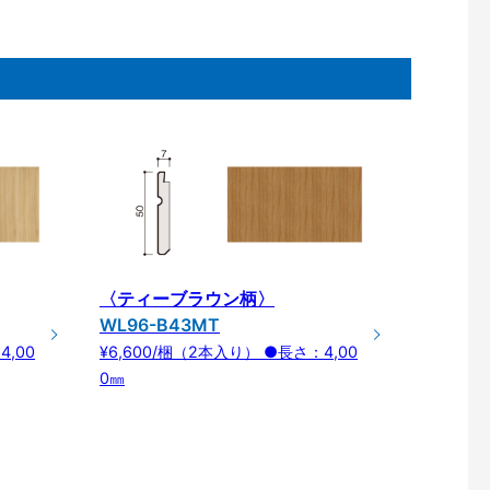
〈ティーブラウン柄〉
WL96-B43MT
4,00
¥6,600/梱（2本入り） ●長さ：4,00
0㎜