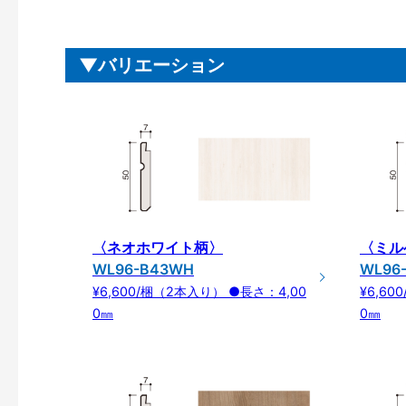
バリエーション
〈ネオホワイト柄〉
〈ミル
WL96-B43WH
WL96
¥6,600/梱（2本入り） ●長さ：4,00
¥6,6
0㎜
0㎜