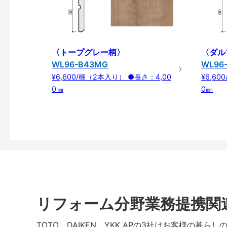
〈トープグレー柄〉
〈ダル
WL96-B43MG
WL96
¥6,600/梱（2本入り） ●長さ：4,00
¥6,6
0㎜
0㎜
リフォーム分野業務提携関
TOTO、DAIKEN、YKK APの3社はお客様の