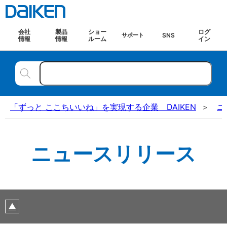
会社
製品
ショー
ログ
SNS
サポート
情報
情報
ルーム
イン
「ずっと ここちいいね」を実現する企業 DAIKEN
ニ
ニュースリリース