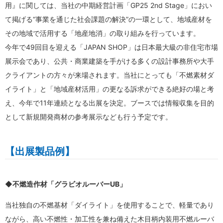
用』に関しては、当社の中期経営計画「GP25 2nd Stage」におい
て掲げる“事業を通じた社会課題の解決”の一環として、地域産材を
その地域で活用する「地産地消」の取り組みを行っています。
今年で49回目を迎える「JAPAN SHOP」は日本最大級の非住宅市場
展示会であり、公共・商業建築を手がける多くの設計事務所や大手
クライアントの方々が来場されます。当社にとっても「不燃素材ダ
イライト」と「地域産材活用」の更なる訴求ができる絶好の場と考
え、今年で11年連続となる出展を決定。ブースでは情報収集を目的
として新規開発商材の参考展示なども行う予定です。
【出展製品例】
◆不燃造作材「グラビオルーバーUB」
当社独自の不燃基材「ダイライト」を使用することで、軽量であり
ながら、高い不燃性・加工性を兼ね備えた木目柄内装用不燃ルーバ