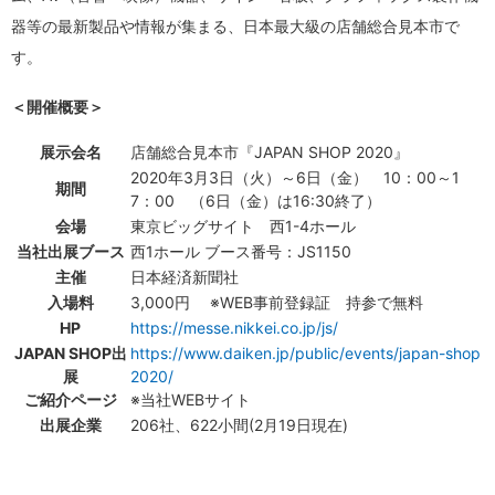
器等の最新製品や情報が集まる、日本最大級の店舗総合見本市で
す。
＜開催概要＞
展示会名
店舗総合見本市『JAPAN SHOP 2020』
2020年3月3日（火）～6日（金） 10：00～1
期間
7：00 （6日（金）は16:30終了）
会場
東京ビッグサイト 西1-4ホール
当社出展ブース
西1ホール ブース番号：JS1150
主催
日本経済新聞社
入場料
3,000円 ※WEB事前登録証 持参で無料
HP
https://messe.nikkei.co.jp/js/
JAPAN SHOP出
https://www.daiken.jp/public/events/japan-shop
展
2020/
ご紹介ページ
※当社WEBサイト
出展企業
206社、622小間(2月19日現在)