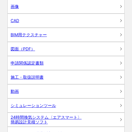
画像
CAD
BIM用テクスチャー
図面（PDF）
申請関係認定書類
施工・取扱説明書
動画
シミュレーションツール
24時間換気システム〈エアスマート〉
簡易設計見積ソフト