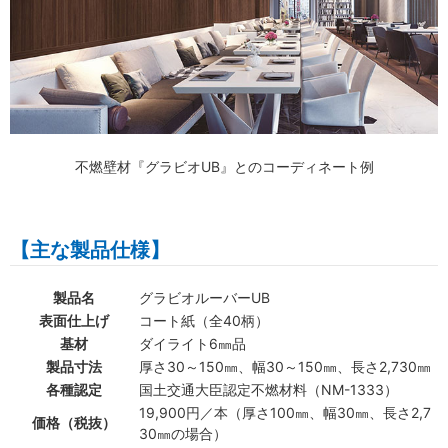
不燃壁材『グラビオUB』とのコーディネート例
【主な製品仕様】
製品名
グラビオルーバーUB
表面仕上げ
コート紙（全40柄）
基材
ダイライト6㎜品
製品寸法
厚さ30～150㎜、幅30～150㎜、長さ2,730㎜
各種認定
国土交通大臣認定不燃材料（NM-1333）
19,900円／本（厚さ100㎜、幅30㎜、長さ2,7
価格（税抜）
30㎜の場合）