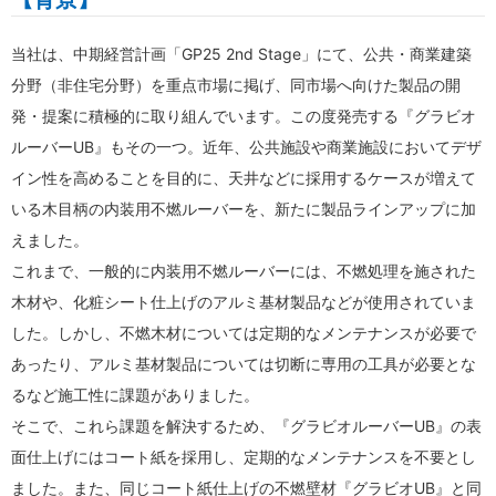
当社は、中期経営計画「GP25 2nd Stage」にて、公共・商業建築
分野（非住宅分野）を重点市場に掲げ、同市場へ向けた製品の開
発・提案に積極的に取り組んでいます。この度発売する『グラビオ
ルーバーUB』もその一つ。近年、公共施設や商業施設においてデザ
イン性を高めることを目的に、天井などに採用するケースが増えて
いる木目柄の内装用不燃ルーバーを、新たに製品ラインアップに加
えました。
これまで、一般的に内装用不燃ルーバーには、不燃処理を施された
木材や、化粧シート仕上げのアルミ基材製品などが使用されていま
した。しかし、不燃木材については定期的なメンテナンスが必要で
あったり、アルミ基材製品については切断に専用の工具が必要とな
るなど施工性に課題がありました。
そこで、これら課題を解決するため、『グラビオルーバーUB』の表
面仕上げにはコート紙を採用し、定期的なメンテナンスを不要とし
ました。また、同じコート紙仕上げの不燃壁材『グラビオUB』と同