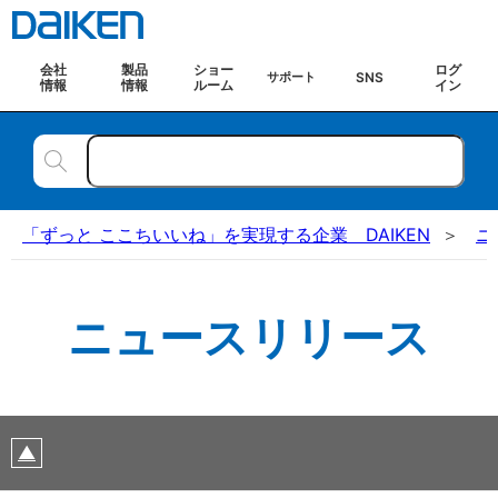
会社
製品
ショー
ログ
SNS
サポート
情報
情報
ルーム
イン
「ずっと ここちいいね」を実現する企業 DAIKEN
ニ
ニュースリリース