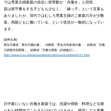
では専業主婦家庭の倍近い世帯数が「共働き」と回答。
昔は留守番をする子どもも少なく、「鍵っ子」という言葉も
ありましたが、現代ではむしろ専業主婦のご家庭の方が少数
派。両親ともに働いている、という状況が一般的になってい
ます。
[資料出典]
厚生労働省「厚生労働白書」、内閣府「男女共同参画白書」、総務省「労働
力調査特別調査」、総務省「労働力調査（詳細集計）」
https://www.jil.go.jp/kokunai/statistics/timeseries/html/g0212.html
子どもとのコミュニケーション不足を感じて
いませんか？
日中家にいない共働き家庭では、洗濯や掃除・料理などを限
られた時間内でこなさなければいけません。帰宅しても家事