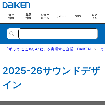
会社
製品
ショー
ログ
SNS
サポート
情報
情報
ルーム
イン
「ずっと ここちいいね」を実現する企業 DAIKEN
カ
2025-26サウンドデザ
イン