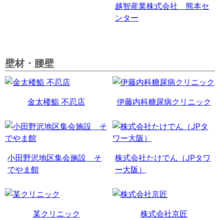
越智産業株式会社 熊本セ
ンター
壁材・腰壁
金太楼鮨 不忍店
伊藤内科糖尿病クリニック
小田野沢地区集会施設 そ
株式会社たけでん（JPタワ
でやま館
ー大阪）
某クリニック
株式会社京匠