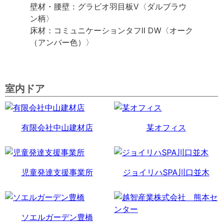
壁材・腰壁：グラビオ羽目板V〈ダルブラウ
ン柄〉
床材：コミュニケーションタフⅡ DW〈オーク
（アンバー色）〉
室内ドア
有限会社中山建材店
某オフィス
児童発達支援事業所
ジョイリハSPA川口並木
ソエルガーデン豊橋