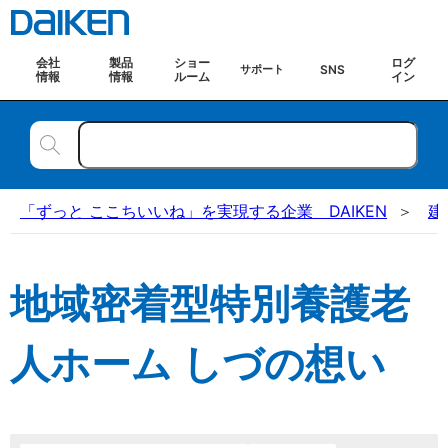
会社
製品
ショー
ログ
SNS
サポート
情報
情報
ルーム
イン
「ずっと ここちいいね」を実現する企業 DAIKEN
建
地域密着型特別養護老
人ホーム しづの想い