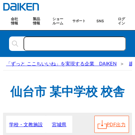
会社
製品
ショー
ログ
SNS
サポート
情報
情報
ルーム
イン
「ずっと ここちいいね」を実現する企業 DAIKEN
建
仙台市 某中学校 校舎
宮城県
PDF出力
学校・文教施設