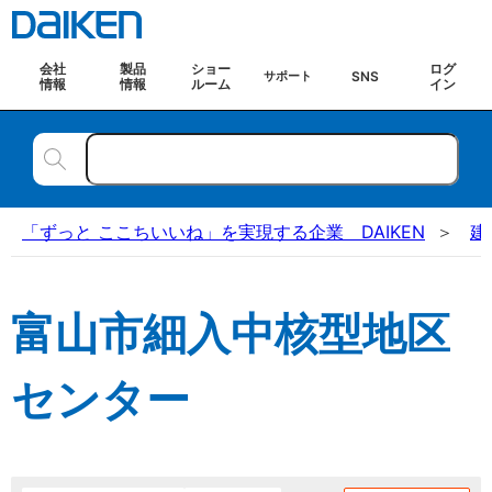
会社
製品
ショー
ログ
SNS
サポート
情報
情報
ルーム
イン
「ずっと ここちいいね」を実現する企業 DAIKEN
建
富山市細入中核型地区
センター