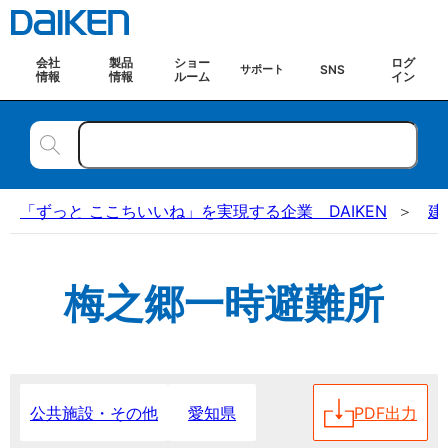
会社
製品
ショー
ログ
SNS
サポート
情報
情報
ルーム
イン
「ずっと ここちいいね」を実現する企業 DAIKEN
建
梅之郷一時避難所
愛知県
PDF出力
公共施設・その他