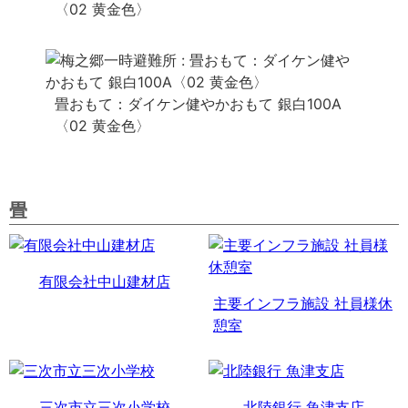
〈02 黄金色〉
畳おもて：ダイケン健やかおもて 銀白100A
〈02 黄金色〉
畳
有限会社中山建材店
主要インフラ施設 社員様休
憩室
三次市立三次小学校
北陸銀行 魚津支店