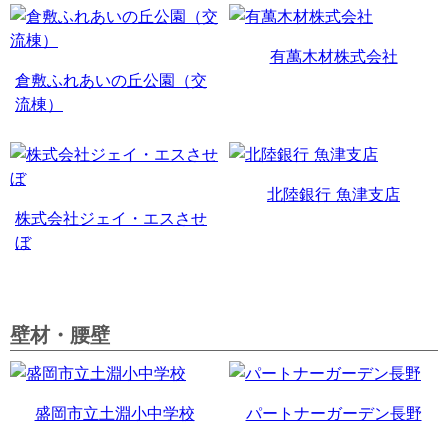
有萬木材株式会社
倉敷ふれあいの丘公園（交
流棟）
北陸銀行 魚津支店
株式会社ジェイ・エスさせ
ぼ
壁材・腰壁
盛岡市立土淵小中学校
パートナーガーデン長野