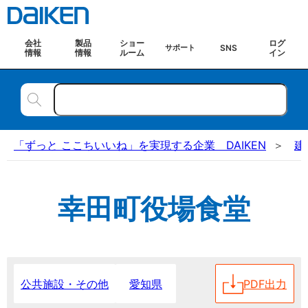
会社
製品
ショー
ログ
SNS
サポート
情報
情報
ルーム
イン
「ずっと ここちいいね」を実現する企業 DAIKEN
建
幸田町役場食堂
愛知県
PDF出力
公共施設・その他