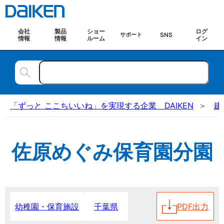
会社
製品
ショー
ログ
SNS
サポート
情報
情報
ルーム
イン
「ずっと ここちいいね」を実現する企業 DAIKEN
建
佐原めぐみ保育園分園
千葉県
PDF出力
幼稚園・保育施設