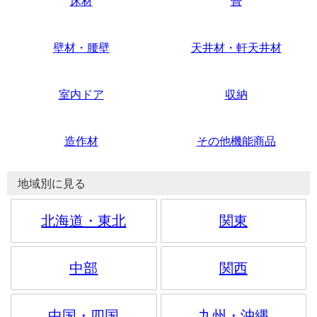
床材
畳
壁材・腰壁
天井材・軒天井材
室内ドア
収納
造作材
その他機能商品
地域別に見る
北海道・東北
関東
中部
関西
中国・四国
九州・沖縄